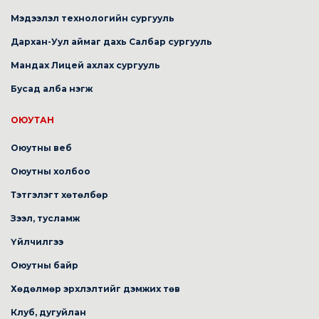
Мэдээлэл технологийн сургууль
Дархан-Уул аймаг дахь Салбар сургууль
Мандах Лицей ахлах сургууль
Бусад алба нэгж
ОЮУТАН
Оюутны веб
Оюутны холбоо
Тэтгэлэгт хөтөлбөр
Зээл, тусламж
Үйлчилгээ
Оюутны байр
Хөдөлмөр эрхлэлтийг дэмжих төв
Клуб, дугуйлан