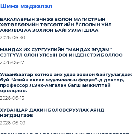
Шинэ мэдээлэл
БАКАЛАВРЫН ЭЧНЭЭ БОЛОН МАГИСТРЫН
ХӨТӨЛБӨРИЙН ТӨГСӨЛТИЙН ЁСЛОЛЫН ҮЙЛ
АЖИЛЛАГАА ЗОХИОН БАЙГУУЛАГДЛАА
2026-06-30
МАНДАХ ИХ СУРГУУЛИЙН “МАНДАХ ЭРДЭМ”
СЭТГҮҮЛ ОЛОН УЛСЫН DOI ИНДЕКСТЭЙ БОЛЛОО
2026-06-17
Улаанбаатар хотноо анх удаа зохион байгуулагдаж
буй “Азийн аялал жуулчлалын форум”-д доктор,
профессор Л.Энх-Амгалан багш амжилттай
оролцлоо.
2026-06-15
ХУВАНЦАР ДАХИН БОЛОВСРУУЛАХ АЯНД
НЭГДЭЦГЭЭЕ
2026-06-09