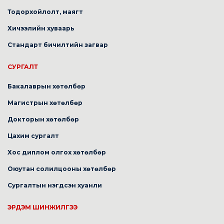
Тодорхойлолт, маягт
Хичээлийн хуваарь
Стандарт бичилтийн загвар
СУРГАЛТ
Бакалаврын хөтөлбөр
Магистрын хөтөлбөр
Докторын хөтөлбөр
Цахим сургалт
Хос диплом олгох хөтөлбөр
Оюутан солилцооны хөтөлбөр
Сургалтын нэгдсэн хуанли
ЭРДЭМ ШИНЖИЛГЭЭ