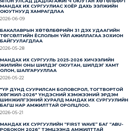
ЯПОН УЛСАД ДАДЛАГАЖИГЧ ОЮУТАН ХӨТӨЛБӨРТ
МАНДАХ ИХ СУРГУУЛИАС ХОЁР ДАХЬ ЭЭЛЖИЙН
ОЮУТНУУД ХАМРАГДЛАА
2026-06-09
БАКАЛАВРЫН ХӨТӨЛБӨРИЙН 31 ДЭХ УДААГИЙН
ТӨГСӨЛТИЙН ЁСЛОЛЫН ҮЙЛ АЖИЛЛАГАА ЗОХИОН
БАЙГУУЛАГДЛАА
2026-05-28
МАНДАХ ИХ СУРГУУЛЬ 2025-2026 ХИЧЭЭЛИЙН
ЖИЛИЙН ОНЫ ШИЛДЭГ ОЮУТАН, ШИЛДЭГ ХАМТ
ОЛОН, ШАЛГАРУУЛЛАА
2026-05-22
"ҮР ДҮНД СУУРИЛСАН БОЛОВСРОЛ, ТОГТВОРТОЙ
ХӨГЖИЛ-2026" ҮНДЭСНИЙ ХЭМЖЭЭНИЙ ЭРДЭМ
ШИНЖИЛГЭЭНИЙ ХУРАЛД МАНДАХ ИХ СУРГУУЛИЙН
БАГШ НАР АМЖИЛТТАЙ ОРОЛЦЛОО.
2026-05-21
МАНДАХ ИХ СУРГУУЛИЙН “FIRST WAVE” БАГ “ABU-
РОБОКОН 2026” ТЭМЦЭЭНД АМЖИЛТТАЙ