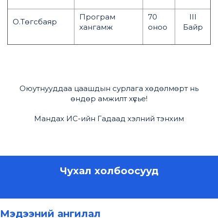
Програм
70
III
О.Төгсбаяр
хангамж
оноо
Байр
Оюутнууддаа цаашдын сурлага хөдөлмөрт нь
өндөр амжилт хүсье!
Мандах ИС-ийн Гадаад хэлний тэнхим
Чухал холбоосууд
Мэдээний ангилал