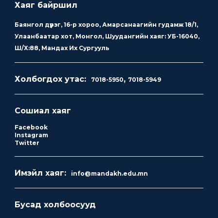
Хаяг байршил
Баянгол дүүрэг, 16-р хороо, Амарсанаагийн гудамж 18/1,
Улаанбаатар хот, Монгол, Шуудангийн хаяг: УБ-16040,
Ш/Х:88, Мандах Их Сургууль
Холбогдох утас:
,
7018-5950
7018-5949
Сошиал хаяг
Facebook
Instagram
Twitter
Имэйл хаяг:
info@mandakh.edu.mn
Бусад холбоосууд