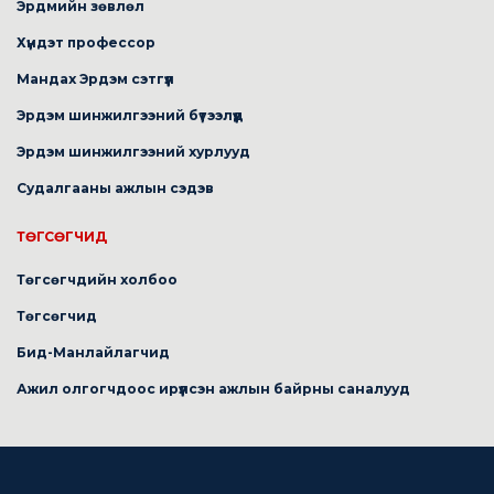
Эрдмийн зөвлөл
Хүндэт профессор
Мандах Эрдэм сэтгүүл
Эрдэм шинжилгээний бүтээлүүд
Эрдэм шинжилгээний хурлууд
Судалгааны ажлын сэдэв
ТӨГСӨГЧИД
Төгсөгчдийн холбоо
Төгсөгчид
Бид-Манлайлагчид
Ажил олгогчдоос ирүүлсэн ажлын байрны саналууд