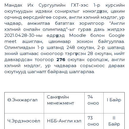
Мандах Их Сургуулийн ГХТ-ээс 1-р курсийн
оюутнуудын идэвхи сонирхлыг нэмэгдүүлэх, цахим
орчинд өөрсдийгөө сорих, англи хэлний мэдлэг, ур
чадвар, амжилтаа бататгах зорилгоор “Англи
хэлний онлайн олимпиад”-ыг гурав дахь жилдээ
2021.04.28-30-ны өдрүүдэд Moodle болон Google
meet ашиглан, цахимаар зохион байгууллаа.
Олимпиадын 1-р шатанд 248 оюутан, 2-р шатанд
эхний шатнаас оноогоор тэргүүлсэн 28 оюутан, нийт
давхардсан тоогоор
276
оюутан оролцож, англи
хэлний мэдлэг, ур чадвараа сорьсноос дараах
оюутнууд шагналт байранд шалгарлаа.
Санхүүгийн
74
Ө.Энхжаргал
I Байр
менежмент
оноо
73
II
Ч.Эрдэнэсоёл
НББ-Англи хэл
оноо
Байр