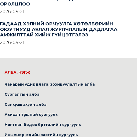
ОРОЛЦЛОО
2026-05-21
ГАДААД ХЭЛНИЙ ОРЧУУЛГА ХӨТӨЛБӨРИЙН
ОЮУТНУУД АЯЛАЛ ЖУУЛЧЛАЛЫН ДАДЛАГАА
АМЖИЛТТАЙ ХИЙЖ ГҮЙЦЭТГЭЛЭЭ
2026-05-21
АЛБА, НЭГЖ
Чанарын удирдлага, зохицуулалтын алба
Сургалтын алба
Санхүү, аж ахуйн алба
Ахисан түвшний сургууль
Нягтлан бодох бүртгэлийн сургууль
Инженер, эдийн засгийн сургууль