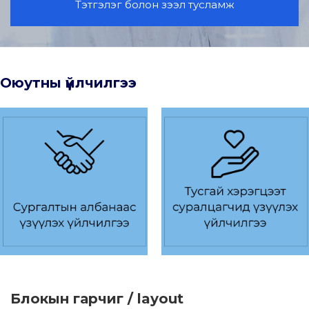
Тэтгэлэг болон зээл тусламж
Оюутны үйлчилгээ
Блокын гарчиг / layout