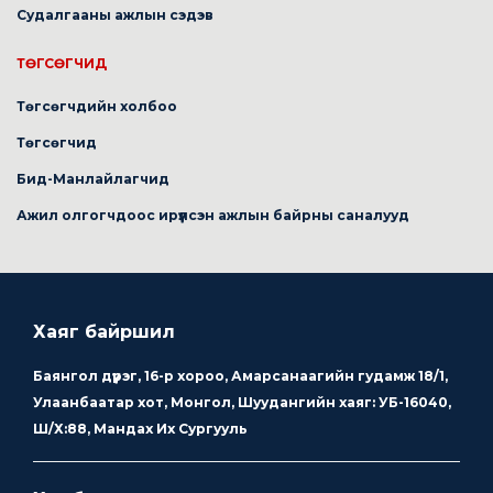
Судалгааны ажлын сэдэв
ТӨГСӨГЧИД
Төгсөгчдийн холбоо
Төгсөгчид
Бид-Манлайлагчид
Ажил олгогчдоос ирүүлсэн ажлын байрны саналууд
Хаяг байршил
Баянгол дүүрэг, 16-р хороо, Амарсанаагийн гудамж 18/1,
Улаанбаатар хот, Монгол, Шуудангийн хаяг: УБ-16040,
Ш/Х:88, Мандах Их Сургууль