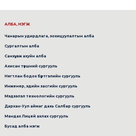
АЛБА, НЭГЖ
Чанарын удирдлага, зохицуулалтын алба
Сургалтын алба
Санхүү, аж ахуйн алба
Ахисан түвшний сургууль
Нягтлан бодох бүртгэлийн сургууль
Инженер, эдийн засгийн сургууль
Мэдээлэл технологийн сургууль
Дархан-Уул аймаг дахь Салбар сургууль
Мандах Лицей ахлах сургууль
Бусад алба нэгж