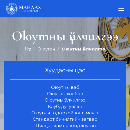
Оюутны үйлчилгээ
Нүүр
Оюутан
Оюутны үйлчилгээ
Хуудасны цэс
Оюутны вэб
Оюутны холбоо
Оюутны үйлчилгээ
Клуб, дугуйлан
Оюутны тодорхойлолт, маягт
Стандарт бичилтийн загвар
Шилдэг хамт олон, оюутан