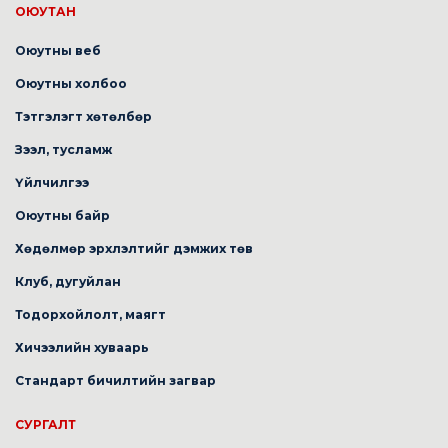
ОЮУТАН
Оюутны веб
Оюутны холбоо
Тэтгэлэгт хөтөлбөр
Зээл, тусламж
Үйлчилгээ
Оюутны байр
Хөдөлмөр эрхлэлтийг дэмжих төв
Клуб, дугуйлан
Тодорхойлолт, маягт
Хичээлийн хуваарь
Стандарт бичилтийн загвар
СУРГАЛТ