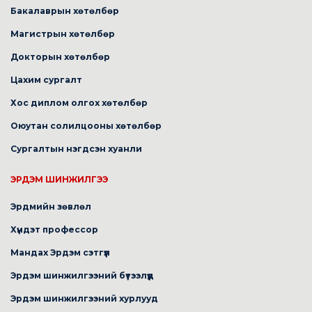
Бакалаврын хөтөлбөр
Магистрын хөтөлбөр
Докторын хөтөлбөр
Цахим сургалт
Хос диплом олгох хөтөлбөр
Оюутан солилцооны хөтөлбөр
Сургалтын нэгдсэн хуанли
ЭРДЭМ ШИНЖИЛГЭЭ
Эрдмийн зөвлөл
Хүндэт профессор
Мандах Эрдэм сэтгүүл
Эрдэм шинжилгээний бүтээлүүд
Эрдэм шинжилгээний хурлууд