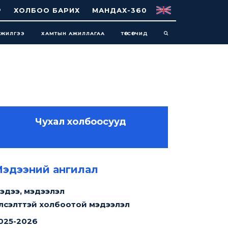
Р
ХОЛБОО БАРИХ
МАНДАХ-360
НЖИЛГЭЭ
ХАМТЫН АЖИЛЛАГАА
ТӨГСӨГЧИД
Чухал холбоосууд
инут уншина
эдээний ангилал
эдээ, мэдээлэл
лсэлттэй холбоотой мэдээлэл
025-2026