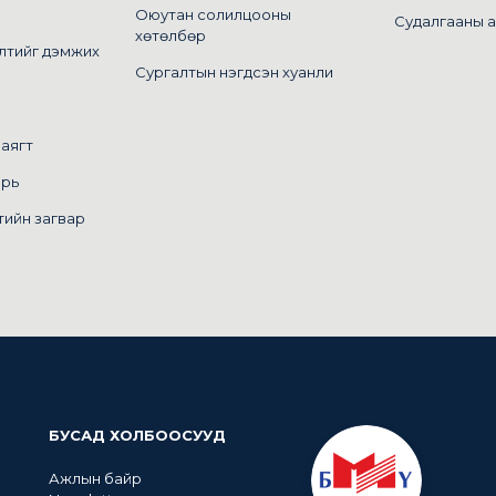
Оюутан солилцооны
Судалгааны 
хөтөлбөр
лтийг дэмжих
Сургалтын нэгдсэн хуанли
маягт
арь
тийн загвар
БУСАД ХОЛБООСУУД
Ажлын байр