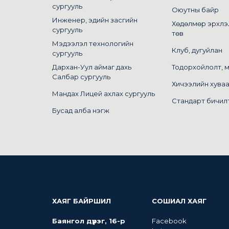
сургууль
Оюутны байр
Инженер, эдийн засгийн
Хөдөлмөр эрхлэ
сургууль
төв
Мэдээлэл технологийн
Клуб, дугуйлан
сургууль
Дархан-Уул аймаг дахь
Тодорхойлолт, 
Салбар сургууль
Хичээлийн хува
Мандах Лицей ахлах сургууль
Стандарт бичил
Бусад алба нэгж
ХАЯГ БАЙРШИЛ
СОШИАЛ ХАЯГ
Баянгол дүүрэг, 16-р
Facebook