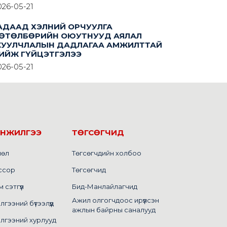
026-05-21
АДААД ХЭЛНИЙ ОРЧУУЛГА
ӨТӨЛБӨРИЙН ОЮУТНУУД АЯЛАЛ
УУЛЧЛАЛЫН ДАДЛАГАА АМЖИЛТТАЙ
ИЙЖ ГҮЙЦЭТГЭЛЭЭ
026-05-21
ИНЖИЛГЭЭ
ТӨГСӨГЧИД
лөл
Төгсөгчдийн холбоо
ссор
Төгсөгчид
сэтгүүл
Бид-Манлайлагчид
Ажил олгогчдоос ирүүлсэн
ээний бүтээлүүд
ажлын байрны саналууд
лгээний хурлууд