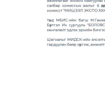
ажиллагааг зохион байгуулах
салбар комиссын ажлыг 6 үзү
комисст “МИШЭЭЛ ЭКСПО ХХК”
Үүнд МБИС-ийн багш М.Ганх
Бүртгэл Их сургууль “БОЛО
хөнгөлөлт эдлэх эрхийн бичгэ
Шагналыг МИДСК-ийн элсэлтий
гардуулан баяр хүргэж, амжилт 