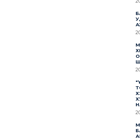
2
Б
У
А
2
М
Х
О
Ш
2
"
Т
Х
Х
Н
2
М
Б
А