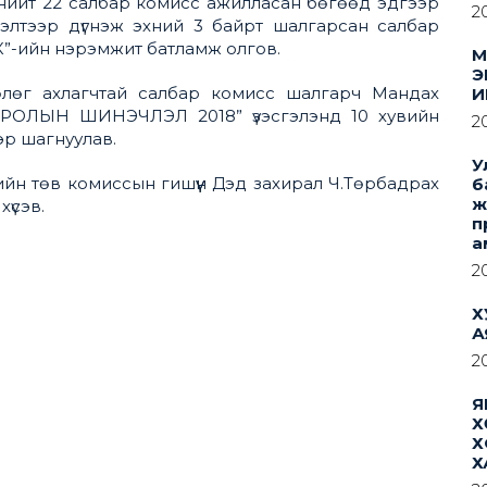
 нийт 22 салбар комисс ажилласан бөгөөд эдгээр
2
үлэлтээр дүгнэж эхний 3 байрт шалгарсан салбар
-ийн нэрэмжит батламж олгов.
М
Э
өлөг ахлагчтай салбар комисс шалгарч Мандах
И
ВСРОЛЫН ШИНЭЧЛЭЛ 2018” үзэсгэлэнд 10 хувийн
2
эр шагнуулав.
У
н төв комиссын гишүүн Дэд захирал Ч.Төрбадрах
б
ж
хүсэв.
п
а
2
Х
А
2
Я
Х
Х
Х