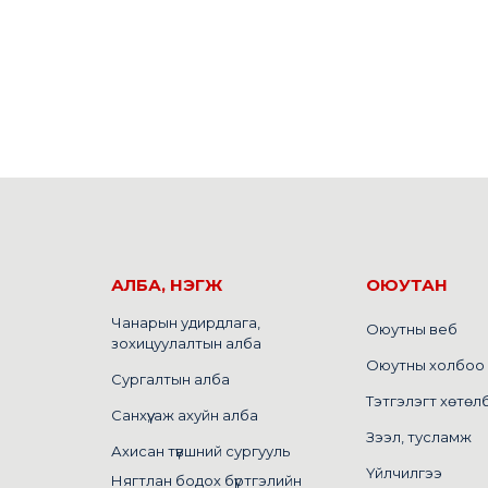
АЛБА, НЭГЖ
ОЮУТАН
Чанарын удирдлага,
Оюутны веб
зохицуулалтын алба
Оюутны холбоо
Сургалтын алба
Тэтгэлэгт хөтөл
Санхүү, аж ахуйн алба
Зээл, тусламж
Ахисан түвшний сургууль
Үйлчилгээ
Нягтлан бодох бүртгэлийн