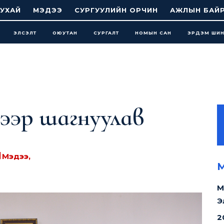
УХАЙ
МЭДЭЭ
СУРГУУЛИЙН ОРЧИН
АЖЛЫН БАЙ
ЭЛСЭЛТ
ОЮУТАН
СУРГАЛТ
НОМЫН САН
ЭРДЭМ ШИ
ээр шагнуулав
Мэдээ, мэдээлэл, 2017-2018
1677
уншсан
1
м
М
М
Э
2