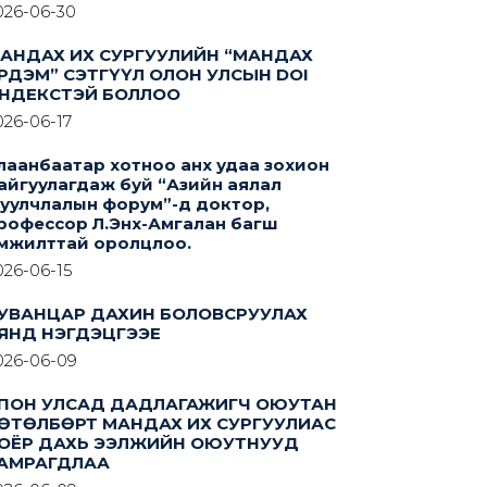
026-06-30
АНДАХ ИХ СУРГУУЛИЙН “МАНДАХ
РДЭМ” СЭТГҮҮЛ ОЛОН УЛСЫН DOI
НДЕКСТЭЙ БОЛЛОО
026-06-17
лаанбаатар хотноо анх удаа зохион
айгуулагдаж буй “Азийн аялал
уулчлалын форум”-д доктор,
рофессор Л.Энх-Амгалан багш
мжилттай оролцлоо.
026-06-15
УВАНЦАР ДАХИН БОЛОВСРУУЛАХ
ЯНД НЭГДЭЦГЭЭЕ
026-06-09
ПОН УЛСАД ДАДЛАГАЖИГЧ ОЮУТАН
ӨТӨЛБӨРТ МАНДАХ ИХ СУРГУУЛИАС
ОЁР ДАХЬ ЭЭЛЖИЙН ОЮУТНУУД
АМРАГДЛАА