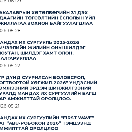
026-06-09
АКАЛАВРЫН ХӨТӨЛБӨРИЙН 31 ДЭХ
ДААГИЙН ТӨГСӨЛТИЙН ЁСЛОЛЫН ҮЙЛ
ЖИЛЛАГАА ЗОХИОН БАЙГУУЛАГДЛАА
026-05-28
АНДАХ ИХ СУРГУУЛЬ 2025-2026
ИЧЭЭЛИЙН ЖИЛИЙН ОНЫ ШИЛДЭГ
ЮУТАН, ШИЛДЭГ ХАМТ ОЛОН,
АЛГАРУУЛЛАА
026-05-22
ҮР ДҮНД СУУРИЛСАН БОЛОВСРОЛ,
ОГТВОРТОЙ ХӨГЖИЛ-2026" ҮНДЭСНИЙ
ЭМЖЭЭНИЙ ЭРДЭМ ШИНЖИЛГЭЭНИЙ
УРАЛД МАНДАХ ИХ СУРГУУЛИЙН БАГШ
АР АМЖИЛТТАЙ ОРОЛЦЛОО.
026-05-21
АНДАХ ИХ СУРГУУЛИЙН “FIRST WAVE”
АГ “ABU-РОБОКОН 2026” ТЭМЦЭЭНД
МЖИЛТТАЙ ОРОЛЦЛОО