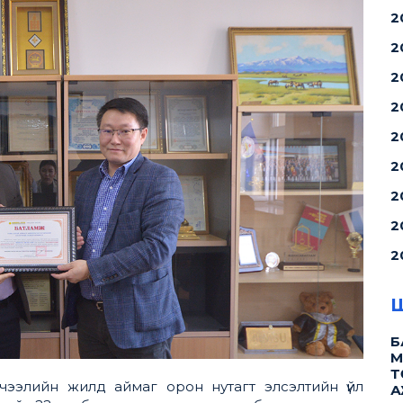
2
2
2
2
2
2
2
2
2
Ш
Б
М
Т
чээлийн жилд аймаг орон нутагт элсэлтийн үйл
А