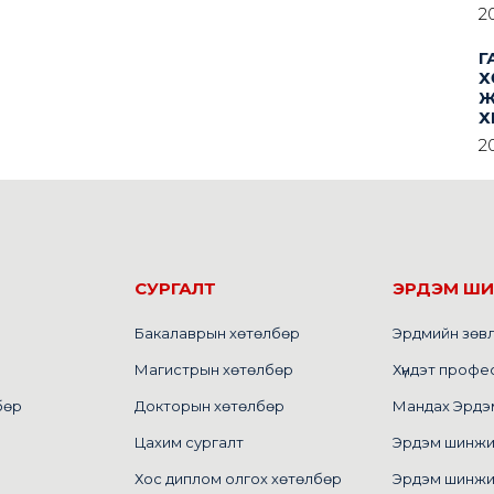
2
Г
Х
Ж
Х
2
СУРГАЛТ
ЭРДЭМ Ш
Бакалаврын хөтөлбөр
Эрдмийн зөв
Магистрын хөтөлбөр
Хүндэт профе
бөр
Докторын хөтөлбөр
Мандах Эрдэм 
Цахим сургалт
Эрдэм шинжилг
Хос диплом олгох хөтөлбөр
Эрдэм шинжи