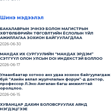
Шинэ мэдээлэл
БАКАЛАВРЫН ЭЧНЭЭ БОЛОН МАГИСТРЫН
ХӨТӨЛБӨРИЙН ТӨГСӨЛТИЙН ЁСЛОЛЫН ҮЙЛ
АЖИЛЛАГАА ЗОХИОН БАЙГУУЛАГДЛАА
2026-06-30
МАНДАХ ИХ СУРГУУЛИЙН “МАНДАХ ЭРДЭМ”
СЭТГҮҮЛ ОЛОН УЛСЫН DOI ИНДЕКСТЭЙ БОЛЛОО
2026-06-17
Улаанбаатар хотноо анх удаа зохион байгуулагдаж
буй “Азийн аялал жуулчлалын форум”-д доктор,
профессор Л.Энх-Амгалан багш амжилттай
оролцлоо.
2026-06-15
ХУВАНЦАР ДАХИН БОЛОВСРУУЛАХ АЯНД
НЭГДЭЦГЭЭЕ