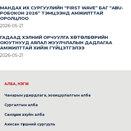
МАНДАХ ИХ СУРГУУЛИЙН “FIRST WAVE” БАГ “ABU-
РОБОКОН 2026” ТЭМЦЭЭНД АМЖИЛТТАЙ
ОРОЛЦЛОО
2026-05-21
ГАДААД ХЭЛНИЙ ОРЧУУЛГА ХӨТӨЛБӨРИЙН
ОЮУТНУУД АЯЛАЛ ЖУУЛЧЛАЛЫН ДАДЛАГАА
АМЖИЛТТАЙ ХИЙЖ ГҮЙЦЭТГЭЛЭЭ
2026-05-21
АЛБА, НЭГЖ
Чанарын удирдлага, зохицуулалтын алба
Сургалтын алба
Санхүү, аж ахуйн алба
Ахисан түвшний сургууль