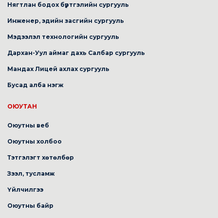
Нягтлан бодох бүртгэлийн сургууль
Инженер, эдийн засгийн сургууль
Мэдээлэл технологийн сургууль
Дархан-Уул аймаг дахь Салбар сургууль
Мандах Лицей ахлах сургууль
Бусад алба нэгж
ОЮУТАН
Оюутны веб
Оюутны холбоо
Тэтгэлэгт хөтөлбөр
Зээл, тусламж
Үйлчилгээ
Оюутны байр