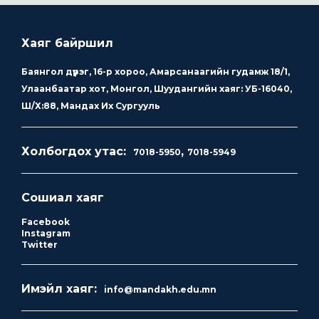
Хаяг байршил
Баянгол дүүрэг, 16-р хороо, Амарсанаагийн гудамж 18/1,
Улаанбаатар хот, Монгол, Шуудангийн хаяг: УБ-16040,
Ш/Х:88, Мандах Их Сургууль
Холбогдох утас:
,
7018-5950
7018-5949
Сошиал хаяг
Facebook
Instagram
Twitter
Имэйл хаяг:
info@mandakh.edu.mn