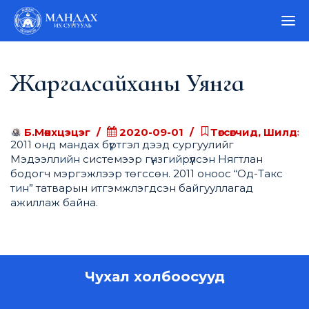
Жаргалсайханы Уянга
Б.Мөнхцэцэг
2020-09-01
Төгсөгчид, Шилдэг 
2011 онд мандах бүртгэл дээд сургуулийг
Мэдээллийн системээр гүнзгийрүүлсэн Нягтлан
бодогч мэргэжлээр төгссөн. 2011 оноос “Од-Такс
тин” татварын итгэмжлэгдсэн байгууллагад
ажиллаж байна.
Чухал холбоосууд