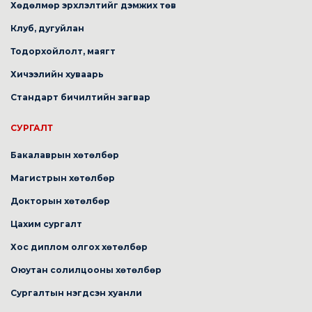
Хөдөлмөр эрхлэлтийг дэмжих төв
Клуб, дугуйлан
Тодорхойлолт, маягт
Хичээлийн хуваарь
Стандарт бичилтийн загвар
СУРГАЛТ
Бакалаврын хөтөлбөр
Магистрын хөтөлбөр
Докторын хөтөлбөр
Цахим сургалт
Хос диплом олгох хөтөлбөр
Оюутан солилцооны хөтөлбөр
Сургалтын нэгдсэн хуанли