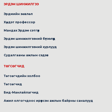
ЭРДЭМ ШИНЖИЛГЭЭ
Эрдмийн зөвлөл
Хүндэт профессор
Мандах Эрдэм сэтгүүл
Эрдэм шинжилгээний бүтээлүүд
Эрдэм шинжилгээний хурлууд
Судалгааны ажлын сэдэв
ТӨГСӨГЧИД
Төгсөгчдийн холбоо
Төгсөгчид
Бид-Манлайлагчид
Ажил олгогчдоос ирүүлсэн ажлын байрны саналууд