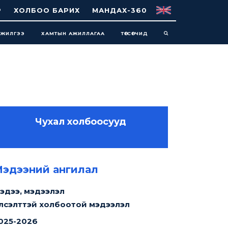
Р
ХОЛБОО БАРИХ
МАНДАХ-360
НЖИЛГЭЭ
ХАМТЫН АЖИЛЛАГАА
ТӨГСӨГЧИД
Чухал холбоосууд
1
минут уншина
эдээний ангилал
эдээ, мэдээлэл
лсэлттэй холбоотой мэдээлэл
025-2026