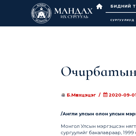
БИДНИЙ Т
СУРГУУЛИУД
Очирбатын
Б.Мөнхцэцэг
2020-09-0
/Англи улсын олон улсын мэр
Монгол Улсын мэргэшсэн нягтл
сургуулийг бакалавраар, 1999