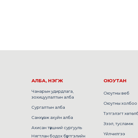
АЛБА, НЭГЖ
ОЮУТАН
Чанарын удирдлага,
Оюутны веб
зохицуулалтын алба
Оюутны холбоо
Сургалтын алба
Тэтгэлэгт хөтөл
Санхүү, аж ахуйн алба
Зээл, тусламж
Ахисан түвшний сургууль
Үйлчилгээ
Нягтлан бодох бүртгэлийн