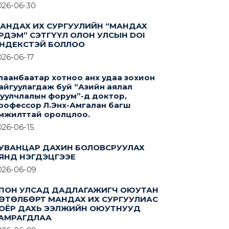
026-06-30
АНДАХ ИХ СУРГУУЛИЙН “МАНДАХ
РДЭМ” СЭТГҮҮЛ ОЛОН УЛСЫН DOI
НДЕКСТЭЙ БОЛЛОО
026-06-17
лаанбаатар хотноо анх удаа зохион
айгуулагдаж буй “Азийн аялал
уулчлалын форум”-д доктор,
рофессор Л.Энх-Амгалан багш
мжилттай оролцлоо.
026-06-15
УВАНЦАР ДАХИН БОЛОВСРУУЛАХ
ЯНД НЭГДЭЦГЭЭЕ
026-06-09
ПОН УЛСАД ДАДЛАГАЖИГЧ ОЮУТАН
ӨТӨЛБӨРТ МАНДАХ ИХ СУРГУУЛИАС
ОЁР ДАХЬ ЭЭЛЖИЙН ОЮУТНУУД
АМРАГДЛАА