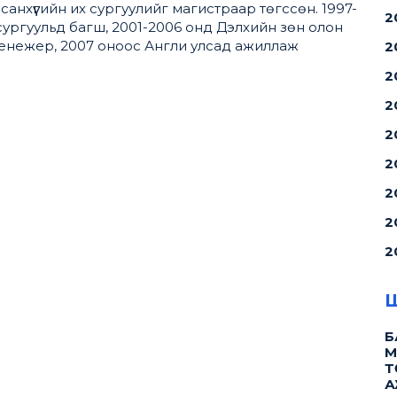
нхүүгийн их сургуулийг магистраар төгссөн. 1997-
2
сургуульд багш, 2001-2006 онд Дэлхийн зөн олон
енежер, 2007 оноос Англи улсад ажиллаж
2
2
2
2
2
2
2
2
Ш
Б
М
Т
А