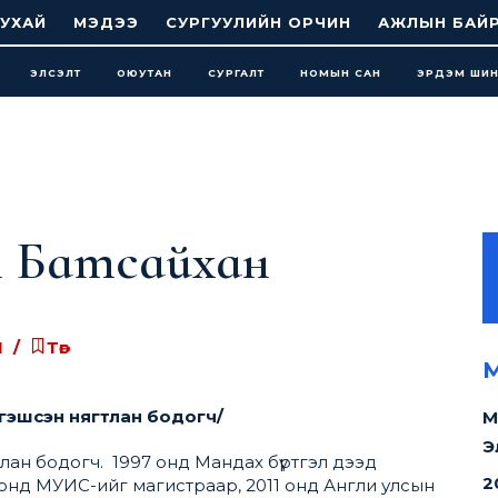
УХАЙ
МЭДЭЭ
СУРГУУЛИЙН ОРЧИН
АЖЛЫН БАЙ
ЭЛСЭЛТ
ОЮУТАН
СУРГАЛТ
НОМЫН САН
ЭРДЭМ ШИ
 Батсайхан
1
Төгсөгчид, Шилдэг төгсөгчид
1655
уншсан
М
гэшсэн нягтлан бодогч/
М
Э
ан бодогч. 1997 онд Мандах бүртгэл дээд
2
 онд МУИС-ийг магистраар, 2011 онд Англи улсын