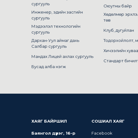
сургууль
Оюутны байр
Инженер, эдийн засгийн
Хөдөлмөр эрхлэ
сургууль
төв
Мэдээлэл технологийн
Клуб, дугуйлан
сургууль
Дархан-Уул аймаг дахь
Тодорхойлолт, 
Салбар сургууль
Хичээлийн хува
Мандах Лицей ахлах сургууль
Стандарт бичил
Бусад алба нэгж
ХАЯГ БАЙРШИЛ
СОШИАЛ ХАЯГ
Баянгол дүүрэг, 16-р
Facebook