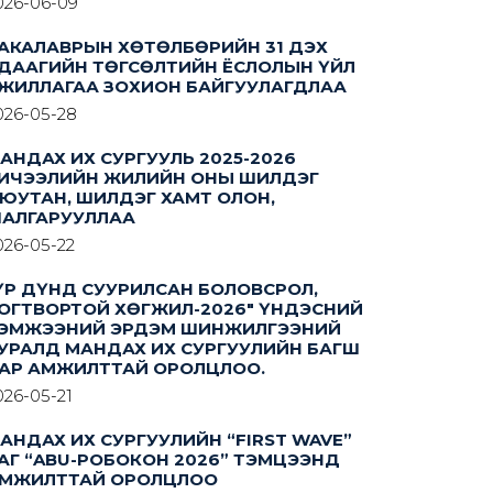
026-06-09
АКАЛАВРЫН ХӨТӨЛБӨРИЙН 31 ДЭХ
ДААГИЙН ТӨГСӨЛТИЙН ЁСЛОЛЫН ҮЙЛ
ЖИЛЛАГАА ЗОХИОН БАЙГУУЛАГДЛАА
026-05-28
АНДАХ ИХ СУРГУУЛЬ 2025-2026
ИЧЭЭЛИЙН ЖИЛИЙН ОНЫ ШИЛДЭГ
ЮУТАН, ШИЛДЭГ ХАМТ ОЛОН,
АЛГАРУУЛЛАА
026-05-22
ҮР ДҮНД СУУРИЛСАН БОЛОВСРОЛ,
ОГТВОРТОЙ ХӨГЖИЛ-2026" ҮНДЭСНИЙ
ЭМЖЭЭНИЙ ЭРДЭМ ШИНЖИЛГЭЭНИЙ
УРАЛД МАНДАХ ИХ СУРГУУЛИЙН БАГШ
АР АМЖИЛТТАЙ ОРОЛЦЛОО.
026-05-21
АНДАХ ИХ СУРГУУЛИЙН “FIRST WAVE”
АГ “ABU-РОБОКОН 2026” ТЭМЦЭЭНД
МЖИЛТТАЙ ОРОЛЦЛОО