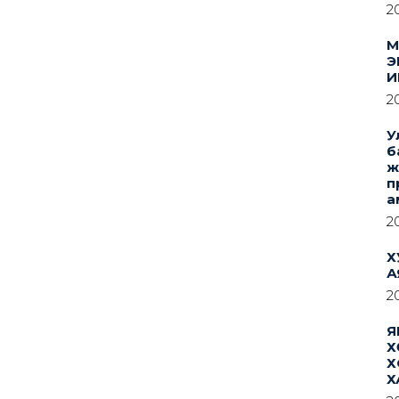
2
М
Э
И
2
У
б
ж
п
а
2
Х
А
2
Я
Х
Х
Х