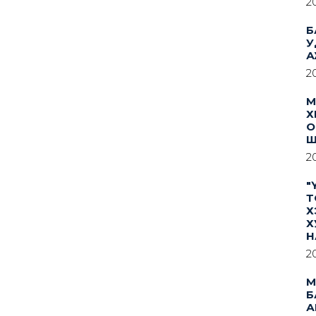
2
Б
У
А
2
М
Х
О
Ш
2
"
Т
Х
Х
Н
2
М
Б
А