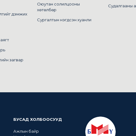
Оюутан солилцооны
Судалгааны 
хөтөлбөр
лтийг дэмжих
Сургалтын нэгдсэн хуанли
маягт
арь
тийн загвар
БУСАД ХОЛБООСУУД
Ажлын байр