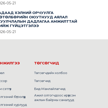
026-05-21
АДААД ХЭЛНИЙ ОРЧУУЛГА
ӨТӨЛБӨРИЙН ОЮУТНУУД АЯЛАЛ
УУЛЧЛАЛЫН ДАДЛАГАА АМЖИЛТТАЙ
ИЙЖ ГҮЙЦЭТГЭЛЭЭ
026-05-21
ИНЖИЛГЭЭ
ТӨГСӨГЧИД
лөл
Төгсөгчдийн холбоо
ссор
Төгсөгчид
сэтгүүл
Бид-Манлайлагчид
Ажил олгогчдоос ирүүлсэн
ээний бүтээлүүд
ажлын байрны саналууд
лгээний хурлууд