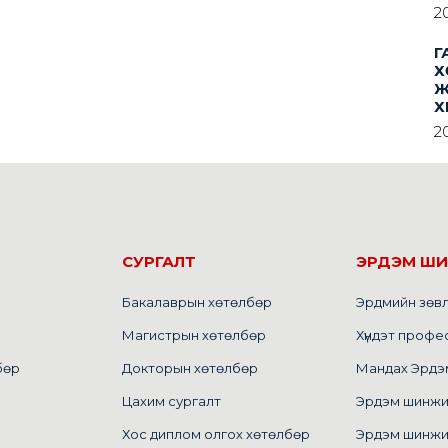
2
Г
Х
Ж
Х
2
СУРГАЛТ
ЭРДЭМ Ш
Бакалаврын хөтөлбөр
Эрдмийн зөв
Магистрын хөтөлбөр
Хүндэт профе
бөр
Докторын хөтөлбөр
Мандах Эрдэм 
Цахим сургалт
Эрдэм шинжилг
Хос диплом олгох хөтөлбөр
Эрдэм шинжи