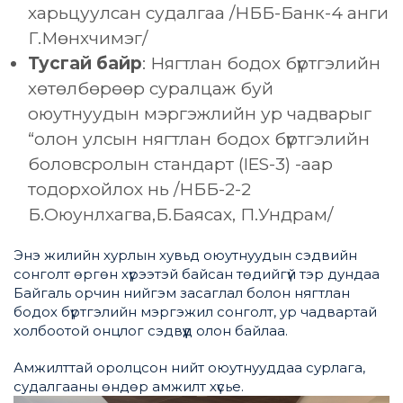
харьцуулсан судалгаа /НББ-Банк-4 анги
Г.Мөнхчимэг/
Тусгай байр
: Нягтлан бодох бүртгэлийн
хөтөлбөрөөр суралцаж буй
оюутнуудын мэргэжлийн ур чадварыг
“олон улсын нягтлан бодох бүртгэлийн
боловсролын стандарт (IES-3) -аар
тодорхойлох нь /НББ-2-2
Б.Оюунлхагва,Б.Баясах, П.Ундрам/
Энэ жилийн хурлын хувьд оюутнуудын сэдвийн
сонголт өргөн хүрээтэй байсан төдийгүй тэр дундаа
Байгаль орчин нийгэм засаглал болон нягтлан
бодох бүртгэлийн мэргэжил сонголт, ур чадвартай
холбоотой онцлог сэдвүүд олон байлаа.
Амжилттай оролцсон нийт оюутнууддаа сурлага,
судалгааны өндөр амжилт хүсье.