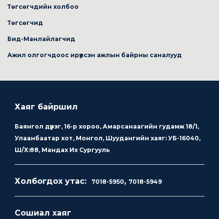
Төгсөгчдийн холбоо
Төгсөгчид
Бид-Манлайлагчид
Ажил олгогчдоос ирүүлсэн ажлын байрны саналууд
Хаяг байршил
Баянгол дүүрэг, 16-р хороо, Амарсанаагийн гудамж 18/1,
Улаанбаатар хот, Монгол, Шуудангийн хаяг: УБ-16040,
Ш/Х:88, Мандах Их Сургууль
Холбогдох утас:
,
7018-5950
7018-5949
Сошиал хаяг