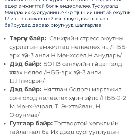
өдөр амжилттай болж өндөрлөлөө. Тус хуралд
Мандах их сургуулийн 2-4-р түвшний нийт 35 оюутны
17 илтгэл амжилттай хэлэлцүүлэгдэж шагналт
байруудад дараах оюутнууд шалгарлаа.
Тэргүүн байр:
Санхүүгийн стресс оюутны
сурлагын амжилтад нөлөөлөх нь /НББ-
эрх зүй-3 анги Н.Мөнхсоёл,Н.Анударь/
Дэд байр:
БОНЗ санхүүгийн гүйцэтгэлд
үзүүлэх нөлөө /НББ-эрх зүй-3 анги
Ц.Нямсүрэн/
Дэд байр:
Нягтлан бодогч мэргэжил
сонгоход нөлөөлөх хүчин зүйлс /НББ-2-2
М.Мөнх-Учрал, Т. Энхтайван, Н.
Оюунмаа/
Гутгаар байр:
Тогтвортой хөгжлийн
тайлагнал ба Их дээд сургуулиудын