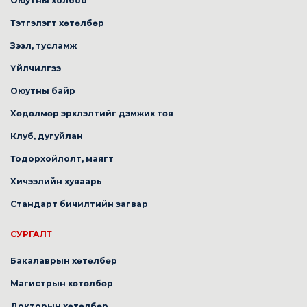
Оюутны холбоо
Тэтгэлэгт хөтөлбөр
Зээл, тусламж
Үйлчилгээ
Оюутны байр
Хөдөлмөр эрхлэлтийг дэмжих төв
Клуб, дугуйлан
Тодорхойлолт, маягт
Хичээлийн хуваарь
Стандарт бичилтийн загвар
СУРГАЛТ
Бакалаврын хөтөлбөр
Магистрын хөтөлбөр
Докторын хөтөлбөр