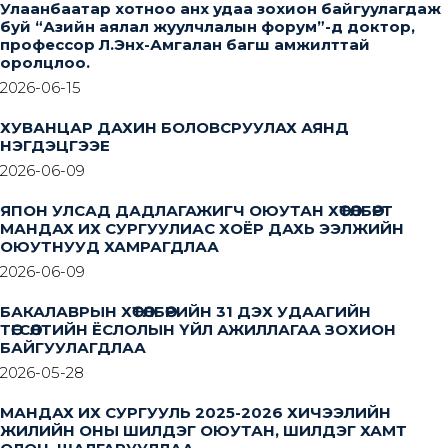
Улаанбаатар хотноо анх удаа зохион байгуулагдаж
буй “Азийн аялал жуулчлалын форум”-д доктор,
профессор Л.Энх-Амгалан багш амжилттай
оролцлоо.
2026-06-15
ХУВАНЦАР ДАХИН БОЛОВСРУУЛАХ АЯНД
НЭГДЭЦГЭЭЕ
2026-06-09
ЯПОН УЛСАД ДАДЛАГАЖИГЧ ОЮУТАН ХӨТӨЛБӨРТ
МАНДАХ ИХ СУРГУУЛИАС ХОЁР ДАХЬ ЭЭЛЖИЙН
ОЮУТНУУД ХАМРАГДЛАА
2026-06-09
БАКАЛАВРЫН ХӨТӨЛБӨРИЙН 31 ДЭХ УДААГИЙН
ТӨГСӨЛТИЙН ЁСЛОЛЫН ҮЙЛ АЖИЛЛАГАА ЗОХИОН
БАЙГУУЛАГДЛАА
2026-05-28
МАНДАХ ИХ СУРГУУЛЬ 2025-2026 ХИЧЭЭЛИЙН
ЖИЛИЙН ОНЫ ШИЛДЭГ ОЮУТАН, ШИЛДЭГ ХАМТ