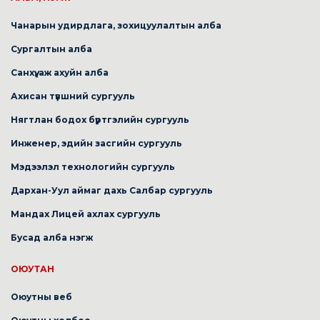
Чанарын удирдлага, зохицуулалтын алба
Сургалтын алба
Санхүү, аж ахуйн алба
Ахисан түвшний сургууль
Нягтлан бодох бүртгэлийн сургууль
Инженер, эдийн засгийн сургууль
Мэдээлэл технологийн сургууль
Дархан-Уул аймаг дахь Салбар сургууль
Мандах Лицей ахлах сургууль
Бусад алба нэгж
ОЮУТАН
Оюутны веб