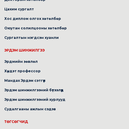
Цахим сургалт
Хос диплом олгох хөтөлбөр
Оюутан солилцооны хөтөлбөр
Сургалтын нэгдсэн хуанли
ЭРДЭМ ШИНЖИЛГЭЭ
Эрдмийн зөвлөл
Хүндэт профессор
Мандах Эрдэм сэтгүүл
Эрдэм шинжилгээний бүтээлүүд
Эрдэм шинжилгээний хурлууд
Судалгааны ажлын сэдэв
ТӨГСӨГЧИД