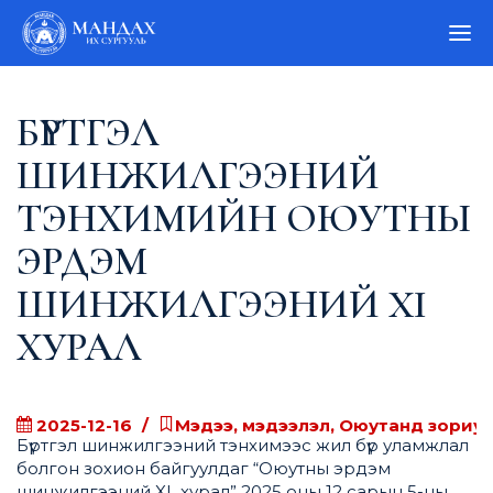
БҮРТГЭЛ
ШИНЖИЛГЭЭНИЙ
ТЭНХИМИЙН ОЮУТНЫ
ЭРДЭМ
ШИНЖИЛГЭЭНИЙ XI
ХУРАЛ
2025-12-16
Мэдээ, мэдээлэл, Оюутанд зориул
Бүртгэл шинжилгээний тэнхимээс жил бүр уламжлал
болгон зохион байгуулдаг “Оюутны эрдэм
шинжилгээний XI хурал” 2025 оны 12 сарын 5-ны