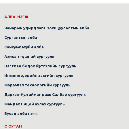
АЛБА, НЭГЖ
Чанарын удирдлага, зохицуулалтын алба
Сургалтын алба
Санхүү, аж ахуйн алба
Ахисан түвшний сургууль
Нягтлан бодох бүртгэлийн сургууль
Инженер, эдийн засгийн сургууль
Мэдээлэл технологийн сургууль
Дархан-Уул аймаг дахь Салбар сургууль
Мандах Лицей ахлах сургууль
Бусад алба нэгж
ОЮУТАН