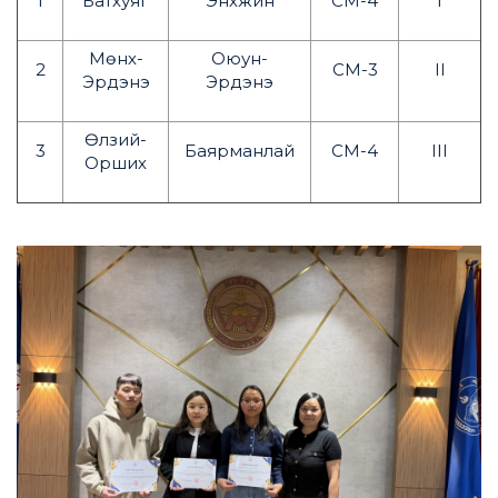
1
Батхуяг
Энхжин
СМ-4
I
Мөнх-
Оюун-
2
СМ-3
II
Эрдэнэ
Эрдэнэ
Өлзий-
3
Баярманлай
СМ-4
III
Орших