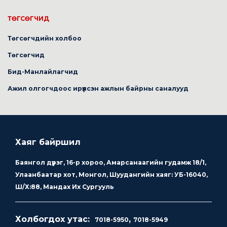
ТӨГСӨГЧИД
Төгсөгчдийн холбоо
Төгсөгчид
Бид-Манлайлагчид
Ажил олгогчдоос ирүүлсэн ажлын байрны саналууд
Хаяг байршил
Баянгол дүүрэг, 16-р хороо, Амарсанаагийн гудамж 18/1,
Улаанбаатар хот, Монгол, Шуудангийн хаяг: УБ-16040,
Ш/Х:88, Мандах Их Сургууль
Холбогдох утас:
,
7018-5950
7018-5949