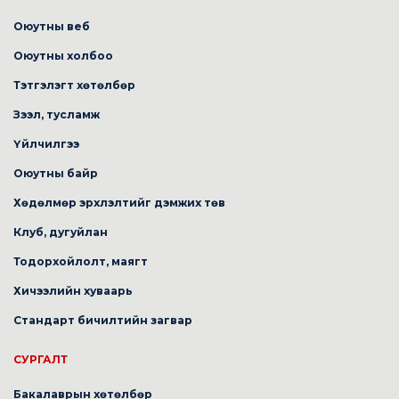
Оюутны веб
Оюутны холбоо
Тэтгэлэгт хөтөлбөр
Зээл, тусламж
Үйлчилгээ
Оюутны байр
Хөдөлмөр эрхлэлтийг дэмжих төв
Клуб, дугуйлан
Тодорхойлолт, маягт
Хичээлийн хуваарь
Стандарт бичилтийн загвар
СУРГАЛТ
Бакалаврын хөтөлбөр