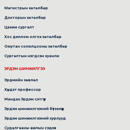
Магистрын хөтөлбөр
Докторын хөтөлбөр
Цахим сургалт
Хос диплом олгох хөтөлбөр
Оюутан солилцооны хөтөлбөр
Сургалтын нэгдсэн хуанли
ЭРДЭМ ШИНЖИЛГЭЭ
Эрдмийн зөвлөл
Хүндэт профессор
Мандах Эрдэм сэтгүүл
Эрдэм шинжилгээний бүтээлүүд
Эрдэм шинжилгээний хурлууд
Судалгааны ажлын сэдэв