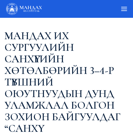
МАНДАХ ИХ
СУРГУУЛИЙН
САНХҮҮГИЙН
ХӨТӨЛБӨРИЙН 3–4-Р
ТҮВШНИЙ
ОЮУТНУУДЫН ДУНД
УЛАМЖЛАЛ БОЛГОН
ЗОХИОН БАЙГУУЛДАГ
“САНХҮҮ