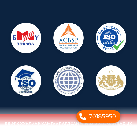
70185950
БҮХ ЭРХ ХУУЛИАР ХАМГААЛАГДСАН © 1992-2025. МАНДАХ ИХ
СУРГУУЛЬ
ДУУДЛАГЫН ТӨВ