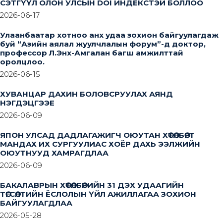
СЭТГҮҮЛ ОЛОН УЛСЫН DOI ИНДЕКСТЭЙ БОЛЛОО
2026-06-17
Улаанбаатар хотноо анх удаа зохион байгуулагдаж
буй “Азийн аялал жуулчлалын форум”-д доктор,
профессор Л.Энх-Амгалан багш амжилттай
оролцлоо.
2026-06-15
ХУВАНЦАР ДАХИН БОЛОВСРУУЛАХ АЯНД
НЭГДЭЦГЭЭЕ
2026-06-09
ЯПОН УЛСАД ДАДЛАГАЖИГЧ ОЮУТАН ХӨТӨЛБӨРТ
МАНДАХ ИХ СУРГУУЛИАС ХОЁР ДАХЬ ЭЭЛЖИЙН
ОЮУТНУУД ХАМРАГДЛАА
2026-06-09
БАКАЛАВРЫН ХӨТӨЛБӨРИЙН 31 ДЭХ УДААГИЙН
ТӨГСӨЛТИЙН ЁСЛОЛЫН ҮЙЛ АЖИЛЛАГАА ЗОХИОН
БАЙГУУЛАГДЛАА
2026-05-28