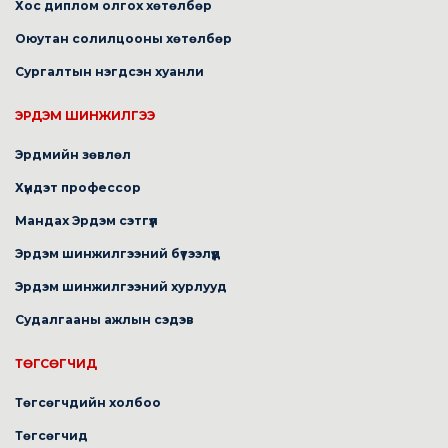
Хос диплом олгох хөтөлбөр
Оюутан солилцооны хөтөлбөр
Сургалтын нэгдсэн хуанли
ЭРДЭМ ШИНЖИЛГЭЭ
Эрдмийн зөвлөл
Хүндэт профессор
Мандах Эрдэм сэтгүүл
Эрдэм шинжилгээний бүтээлүүд
Эрдэм шинжилгээний хурлууд
Судалгааны ажлын сэдэв
ТӨГСӨГЧИД
Төгсөгчдийн холбоо
Төгсөгчид