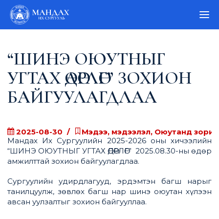
“ШИНЭ ОЮУТНЫГ
УГТАХ ӨДӨРЛӨГ” ЗОХИОН
БАЙГУУЛАГДЛАА
2025-08-30
Мэдээ, мэдээлэл, Оюутанд зориу
Мандах Их Сургуулийн 2025-2026 оны хичээлийн
“ШИНЭ ОЮУТНЫГ УГТАХ ӨДӨРЛӨГ” 2025.08.30-ны өдөр
амжилттай зохион байгуулагдлаа.
Сургуулийн удирдлагууд, эрдэмтэн багш нарыг
танилцуулж, зөвлөх багш нар шинэ оюутан хүлээн
авсан уулзалтыг зохион байгууллаа.