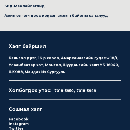
Бид-Манлайлагчид
Ажил олгогчдоос ирүүлсэн ажлын байрны саналууд
Хаяг байршил
Баянгол дүүрэг, 16-р хороо, Амарсанаагийн гудамж 18/1,
Улаанбаатар хот, Монгол, Шуудангийн хаяг: УБ-16040,
Ш/Х:88, Мандах Их Сургууль
Холбогдох утас:
,
7018-5950
7018-5949
Сошиал хаяг
Facebook
Instagram
Twitter