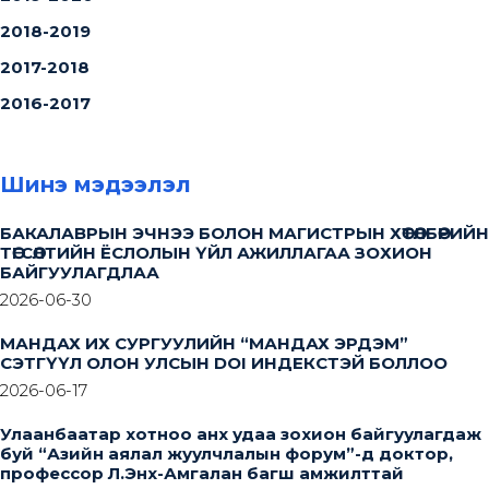
2018-2019
2017-2018
2016-2017
Шинэ мэдээлэл
БАКАЛАВРЫН ЭЧНЭЭ БОЛОН МАГИСТРЫН ХӨТӨЛБӨРИЙН
ТӨГСӨЛТИЙН ЁСЛОЛЫН ҮЙЛ АЖИЛЛАГАА ЗОХИОН
БАЙГУУЛАГДЛАА
2026-06-30
МАНДАХ ИХ СУРГУУЛИЙН “МАНДАХ ЭРДЭМ”
СЭТГҮҮЛ ОЛОН УЛСЫН DOI ИНДЕКСТЭЙ БОЛЛОО
2026-06-17
Улаанбаатар хотноо анх удаа зохион байгуулагдаж
буй “Азийн аялал жуулчлалын форум”-д доктор,
профессор Л.Энх-Амгалан багш амжилттай