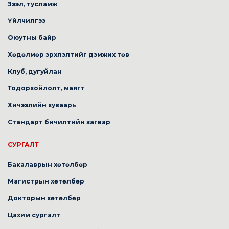
Зээл, тусламж
Үйлчилгээ
Оюутны байр
Хөдөлмөр эрхлэлтийг дэмжих төв
Клуб, дугуйлан
Тодорхойлолт, маягт
Хичээлийн хуваарь
Стандарт бичилтийн загвар
СУРГАЛТ
Бакалаврын хөтөлбөр
Магистрын хөтөлбөр
Докторын хөтөлбөр
Цахим сургалт