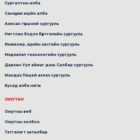
Сургалтын алба
Санхүү, аж ахуйн алба
Ахисан түвшний сургууль
Нягтлан бодох бүртгэлийн сургууль
Инженер, эдийн засгийн сургууль
Мэдээлэл технологийн сургууль
Дархан-Уул аймаг дахь Салбар сургууль
Мандах Лицей ахлах сургууль
Бусад алба нэгж
ОЮУТАН
Оюутны веб
Оюутны холбоо
Тэтгэлэгт хөтөлбөр