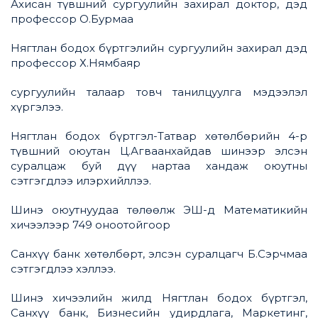
Ахисан түвшний сургуулийн захирал доктор, дэд
профессор О.Бурмаа
Нягтлан бодох бүртгэлийн сургуулийн захирал дэд
профессор Х.Нямбаяр
сургуулийн талаар товч танилцуулга мэдээлэл
хүргэлээ.
Нягтлан бодох бүртгэл-Татвар хөтөлбөрийн 4-р
түвшний оюутан Ц.Агваанхайдав шинээр элсэн
суралцаж буй дүү нартаа хандаж оюутны
сэтгэгдлээ илэрхийллээ.
Шинэ оюутнуудаа төлөөлж ЭШ-д Математикийн
хичээлээр 749 оноотойгоор
Санхүү банк хөтөлбөрт, элсэн суралцагч Б.Сэрчмаа
сэтгэгдлээ хэллээ.
Шинэ хичээлийн жилд Нягтлан бодох бүртгэл,
Санхүү банк, Бизнесийн удирдлага, Маркетинг,