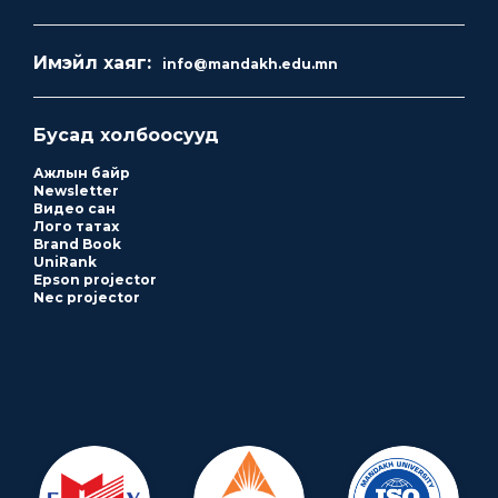
Имэйл хаяг:
info@mandakh.edu.mn
Бусад холбоосууд
Ажлын байр
Newsletter
Видео сан
Лого татах
Brand Book
UniRank
Epson projector
Nec projector