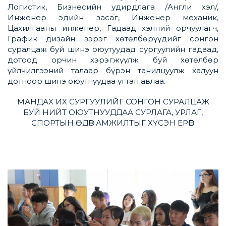
Логистик, Бизнесийн удирдлага /Англи хэл/,
Инженер эдийн засаг, Инженер механик,
Цахилгааны инженер, Гадаад хэлний орчуулагч,
График дизайн зэрэг хөтөлбөрүүдийг сонгон
суралцаж буй шинэ оюутуудад сургуулийн гадаад,
дотоод орчин хэрэгжүүлж буй хөтөлбөр
үйлчилгээний талаар бүрэн танилцуулж халуун
дотноор шинэ оюутнуудаа угтан авлаа.
МАНДАХ ИХ СУРГУУЛИЙГ СОНГОН СУРАЛЦАЖ
БУЙ НИЙТ ОЮУТНУУДДАА СУРЛАГА, УРЛАГ,
СПОРТЫН ӨНДӨР АМЖИЛТЫГ ХҮСЭН ЕРӨӨЕ.