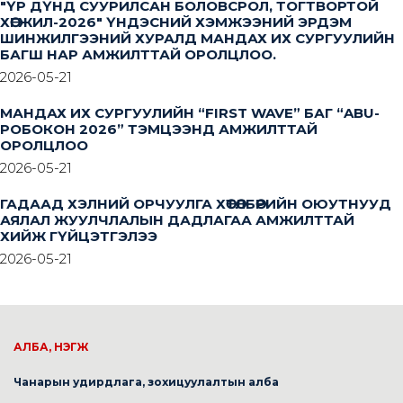
"ҮР ДҮНД СУУРИЛСАН БОЛОВСРОЛ, ТОГТВОРТОЙ
ХӨГЖИЛ-2026" ҮНДЭСНИЙ ХЭМЖЭЭНИЙ ЭРДЭМ
ШИНЖИЛГЭЭНИЙ ХУРАЛД МАНДАХ ИХ СУРГУУЛИЙН
БАГШ НАР АМЖИЛТТАЙ ОРОЛЦЛОО.
2026-05-21
МАНДАХ ИХ СУРГУУЛИЙН “FIRST WAVE” БАГ “ABU-
РОБОКОН 2026” ТЭМЦЭЭНД АМЖИЛТТАЙ
ОРОЛЦЛОО
2026-05-21
ГАДААД ХЭЛНИЙ ОРЧУУЛГА ХӨТӨЛБӨРИЙН ОЮУТНУУД
АЯЛАЛ ЖУУЛЧЛАЛЫН ДАДЛАГАА АМЖИЛТТАЙ
ХИЙЖ ГҮЙЦЭТГЭЛЭЭ
2026-05-21
АЛБА, НЭГЖ
Чанарын удирдлага, зохицуулалтын алба