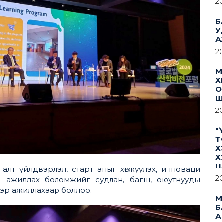
2
Б
У
А
2
М
Х
О
Ш
2
"
Т
Х
Х
Н
алт үйлдвэрлэл, старт апыг хөгжүүлэх, инноваци
2
н ажиллах боломжийг судлан, багш, оюутнууды
эр ажиллахаар боллоо.
М
Б
А