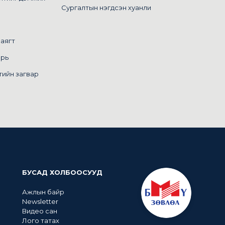
Сургалтын нэгдсэн хуанли
маягт
арь
тийн загвар
БУСАД ХОЛБООСУУД
Ажлын байр
Newsletter
Видео сан
Лого татах