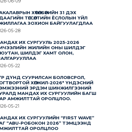
026-06-09
АКАЛАВРЫН ХӨТӨЛБӨРИЙН 31 ДЭХ
ДААГИЙН ТӨГСӨЛТИЙН ЁСЛОЛЫН ҮЙЛ
ЖИЛЛАГАА ЗОХИОН БАЙГУУЛАГДЛАА
026-05-28
АНДАХ ИХ СУРГУУЛЬ 2025-2026
ИЧЭЭЛИЙН ЖИЛИЙН ОНЫ ШИЛДЭГ
ЮУТАН, ШИЛДЭГ ХАМТ ОЛОН,
АЛГАРУУЛЛАА
026-05-22
ҮР ДҮНД СУУРИЛСАН БОЛОВСРОЛ,
ОГТВОРТОЙ ХӨГЖИЛ-2026" ҮНДЭСНИЙ
ЭМЖЭЭНИЙ ЭРДЭМ ШИНЖИЛГЭЭНИЙ
УРАЛД МАНДАХ ИХ СУРГУУЛИЙН БАГШ
АР АМЖИЛТТАЙ ОРОЛЦЛОО.
026-05-21
АНДАХ ИХ СУРГУУЛИЙН “FIRST WAVE”
АГ “ABU-РОБОКОН 2026” ТЭМЦЭЭНД
МЖИЛТТАЙ ОРОЛЦЛОО