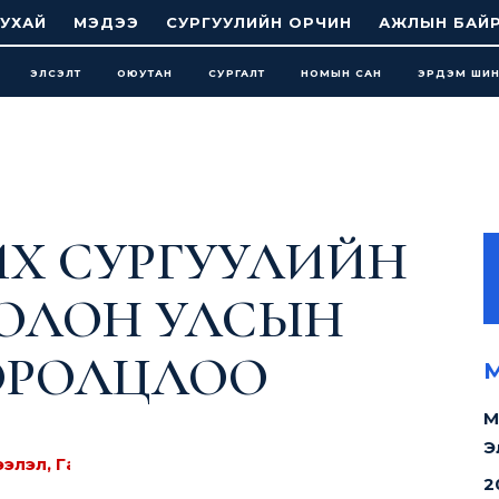
УХАЙ
МЭДЭЭ
СУРГУУЛИЙН ОРЧИН
АЖЛЫН БАЙ
ЭЛСЭЛТ
ОЮУТАН
СУРГАЛТ
НОМЫН САН
ЭРДЭМ ШИ
Х СУРГУУЛИЙН
ИД ОЛОН УЛСЫН
ОРОЛЦЛОО
М
М
Э
ээлэл, Гадаад харилцаа, 2024-2025
1282
уншсан
2