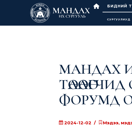
БИДНИЙ Т
СУРГУУЛИУД
МАНДАХ И
ТӨЛӨӨЛӨГЧ
ФОРУМД 
2024-12-02
Мэдээ, мэд