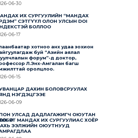
026-06-30
АНДАХ ИХ СУРГУУЛИЙН “МАНДАХ
РДЭМ” СЭТГҮҮЛ ОЛОН УЛСЫН DOI
НДЕКСТЭЙ БОЛЛОО
026-06-17
лаанбаатар хотноо анх удаа зохион
айгуулагдаж буй “Азийн аялал
уулчлалын форум”-д доктор,
рофессор Л.Энх-Амгалан багш
мжилттай оролцлоо.
026-06-15
УВАНЦАР ДАХИН БОЛОВСРУУЛАХ
ЯНД НЭГДЭЦГЭЭЕ
026-06-09
ПОН УЛСАД ДАДЛАГАЖИГЧ ОЮУТАН
ӨТӨЛБӨРТ МАНДАХ ИХ СУРГУУЛИАС ХОЁР
АХЬ ЭЭЛЖИЙН ОЮУТНУУД
АМРАГДЛАА