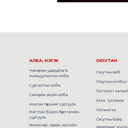
АЛБА, НЭГЖ
ОЮУТАН
Чанарын удирдлага,
Оюутны веб
зохицуулалтын алба
Оюутны холбоо
Сургалтын алба
Тэтгэлэгт хөтөл
Санхүү, аж ахуйн алба
Зээл, тусламж
Ахисан түвшний сургууль
Үйлчилгээ
Нягтлан бодох бүртгэлийн
сургууль
Оюутны байр
Инженер, эдийн засгийн
Хөдөлмөр эрхлэ