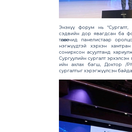
Энэхүү форум нь “Сургалт,
сэдвийн дор явагдсан ба ф
төлөөлөгчид панелистаар оро
нэгжүүдтэй хэрхэн хамтран
сонирхсон асуултанд хариул
Сургуулийн сургалт эрхэлсэн 
ийн ахлах багш, Доктор /P
сургалтыг хэрэгжүүлсэн байдал