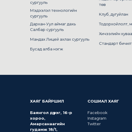
сургууль
төв
Мэдээлэл технологийн
Клуб, дугуйлан
сургууль
Дархан-Уул аймаг дахь
Тодорхойлолт, 
Салбар сургууль
Хичээлийн хува
Мандах Лицей ахлах сургууль
Стандарт бичил
Бусад алба нэгж
ХАЯГ БАЙРШИЛ
СОШИАЛ ХАЯГ
Баянгол дүүрэг, 16-р
Facebook
хороо,
Instagram
Амарсанаагийн
Twitter
гудамж 18/1,