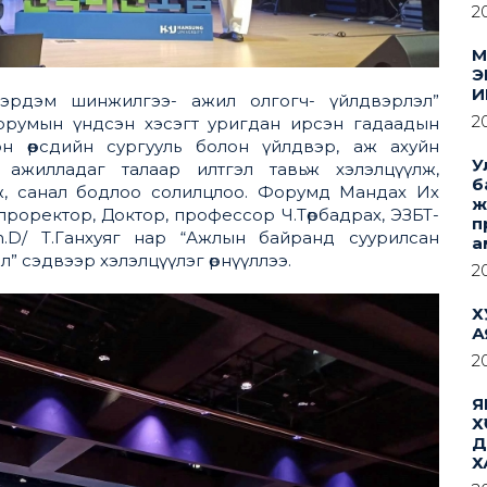
2
М
Э
И
 эрдэм шинжилгээ- ажил олгогч- үйлдвэрлэл”
2
орумын үндсэн хэсэгт уригдан ирсэн гадаадын
лцон өөрсдийн сургууль болон үйлдвэр, аж ахуйн
У
 ажилладаг талаар илтгэл тавьж хэлэлцүүлж,
б
ж, санал бодлоо солилцлоо. Форумд Мандах Их
ж
проректор, Доктор, профессор Ч.Төрбадрах, ЭЗБТ-
п
h.D/ Т.Ганхуяг нар “Ажлын байранд суурилсан
а
” сэдвээр хэлэлцүүлэг өрнүүллээ.
2
Х
А
2
Я
Х
Д
Х