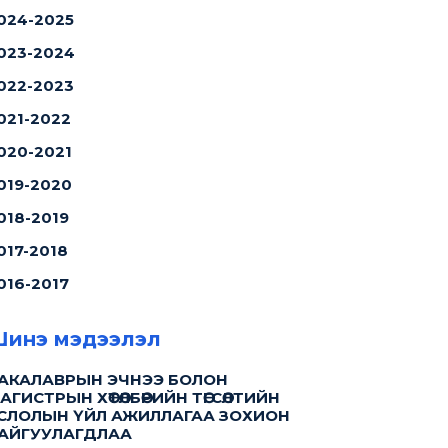
024-2025
023-2024
022-2023
021-2022
020-2021
019-2020
018-2019
017-2018
016-2017
инэ мэдээлэл
АКАЛАВРЫН ЭЧНЭЭ БОЛОН
АГИСТРЫН ХӨТӨЛБӨРИЙН ТӨГСӨЛТИЙН
СЛОЛЫН ҮЙЛ АЖИЛЛАГАА ЗОХИОН
АЙГУУЛАГДЛАА