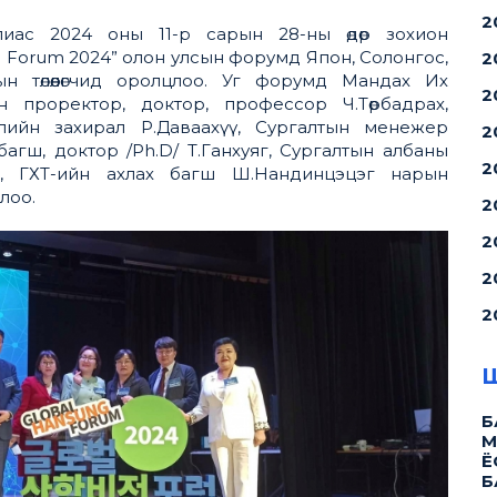
2
иас 2024 оны 11-р сарын 28-ны өдөр зохион
g Forum 2024” олон улсын форумд Япон, Солонгос,
2
н төлөөлөгчид оролцлоо. Уг форумд Мандах Их
2
н проректор, доктор, профессор Ч.Төрбадрах,
лийн захирал Р.Даваахүү, Сургалтын менежер
2
 багш, доктор /Ph.D/ Т.Ганхуяг, Сургалтын албаны
2
г, ГХТ-ийн ахлах багш Ш.Нандинцэцэг нарын
цлоо.
2
2
2
2
Ш
Б
М
Ё
Б