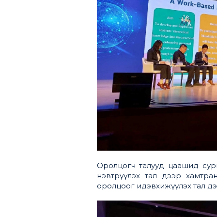
Оролцогч талууд цаашид сург
нэвтрүүлэх тал дээр хамтра
оролцоог идэвхижүүлэх тал дэ