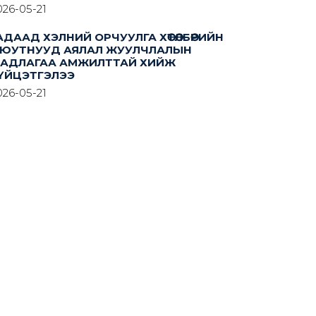
026-05-21
АДААД ХЭЛНИЙ ОРЧУУЛГА ХӨТӨЛБӨРИЙН
ЮУТНУУД АЯЛАЛ ЖУУЛЧЛАЛЫН
АДЛАГАА АМЖИЛТТАЙ ХИЙЖ
ҮЙЦЭТГЭЛЭЭ
026-05-21