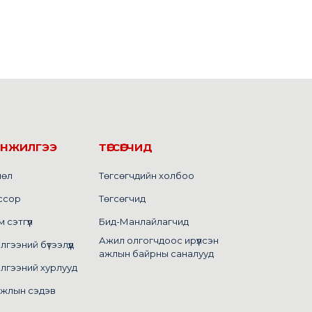
ИНЖИЛГЭЭ
ТӨГСӨГЧИД
лөл
Төгсөгчдийн холбоо
ссор
Төгсөгчид
сэтгүүл
Бид-Манлайлагчид
Ажил олгогчдоос ирүүлсэн
ээний бүтээлүүд
ажлын байрны саналууд
лгээний хурлууд
ажлын сэдэв