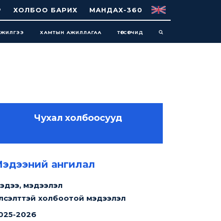
Р
ХОЛБОО БАРИХ
МАНДАХ-360
НЖИЛГЭЭ
ХАМТЫН АЖИЛЛАГАА
ТӨГСӨГЧИД
Чухал холбоосууд
эдээний ангилал
эдээ, мэдээлэл
лсэлттэй холбоотой мэдээлэл
1
минут уншина
025-2026