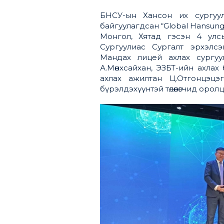
БНСУ-ын Хансон их сургуул
байгуулагдсан “Global Hansun
Монгол, Хятад гэсэн 4 улсы
Сургуулиас Сургалт эрхэлсэ
Мандах лицей ахлах сургуу
А.Мөнхсайхан, ЭЗБТ-ийн ахлах
ахлах ажилтан Ц.Отгонцэцэ
бүрэлдэхүүнтэй төлөөлөгчид орол