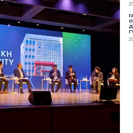
2
Г
О
Д
Г
2