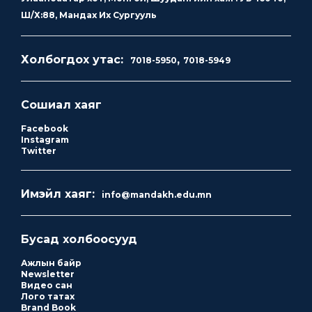
Ш/Х:88, Мандах Их Сургууль
Холбогдох утас:
,
7018-5950
7018-5949
Сошиал хаяг
Facebook
Instagram
Twitter
Имэйл хаяг:
info@mandakh.edu.mn
Бусад холбоосууд
Ажлын байр
Newsletter
Видео сан
Лого татах
Brand Book