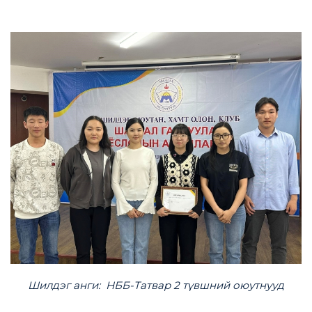
Шилдэг анги: НББ-Татвар 2 түвшний оюутнууд