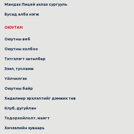
Мандах Лицей ахлах сургууль
Бусад алба нэгж
ОЮУТАН
Оюутны веб
Оюутны холбоо
Тэтгэлэгт хөтөлбөр
Зээл, тусламж
Үйлчилгээ
Оюутны байр
Хөдөлмөр эрхлэлтийг дэмжих төв
Клуб, дугуйлан
Тодорхойлолт, маягт
Хичээлийн хуваарь