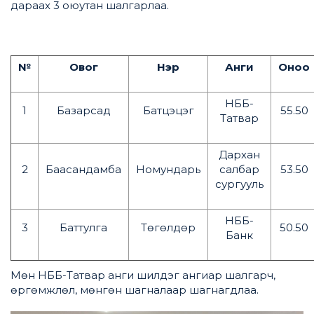
дараах 3 оюутан шалгарлаа.
№
Овог
Нэр
Анги
Оноо
НББ-
1
Базарсад
Батцэцэг
55.50
Татвар
Дархан
2
Баасандамба
Номундарь
салбар
53.50
сургууль
НББ-
3
Баттулга
Төгөлдөр
50.50
Банк
Мөн НББ-Татвар анги шилдэг ангиар шалгарч,
өргөмжлөл, мөнгөн шагналаар шагнагдлаа.