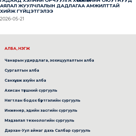
ГАДААД ХЭЛНИЙ ОРЧУУЛГА ХӨТӨЛБӨРИЙН ОЮУТНУУД
АЯЛАЛ ЖУУЛЧЛАЛЫН ДАДЛАГАА АМЖИЛТТАЙ
ХИЙЖ ГҮЙЦЭТГЭЛЭЭ
2026-05-21
АЛБА, НЭГЖ
Чанарын удирдлага, зохицуулалтын алба
Сургалтын алба
Санхүү, аж ахуйн алба
Ахисан түвшний сургууль
Нягтлан бодох бүртгэлийн сургууль
Инженер, эдийн засгийн сургууль
Мэдээлэл технологийн сургууль
Дархан-Уул аймаг дахь Салбар сургууль