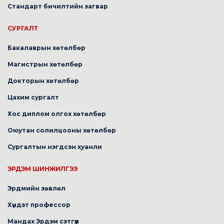
Стандарт бичилтийн загвар
СУРГАЛТ
Бакалаврын хөтөлбөр
Магистрын хөтөлбөр
Докторын хөтөлбөр
Цахим сургалт
Хос диплом олгох хөтөлбөр
Оюутан солилцооны хөтөлбөр
Сургалтын нэгдсэн хуанли
ЭРДЭМ ШИНЖИЛГЭЭ
Эрдмийн зөвлөл
Хүндэт профессор
Мандах Эрдэм сэтгүүл