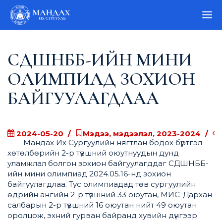
СДШНББ-ИЙН МИНИ
ОЛИМПИАД ЗОХИОН
БАЙГУУЛАГДЛАА
2024-05-20
Мэдээ, мэдээлэл, 2023-2024
Мандах Их Сургуулийн нягтлан бодох бүртгэл
хөтөлбөрийн 2-р түвшний оюутнуудын дунд
уламжлал болгон зохион байгуулагддаг СДШНББ-
ийн мини олимпиад 2024.05.16-нд зохион
байгуулагдлаа. Тус олимпиадад төв сургуулийн
өдрийн ангийн 2-р түвшний 33 оюутан, МИС-Дархан
салбарын 2-р түвшний 16 оюутан нийт 49 оюутан
оролцож, эхний гурван байранд хувийн дүнгээр