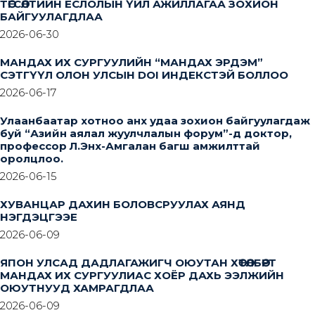
ТӨГСӨЛТИЙН ЁСЛОЛЫН ҮЙЛ АЖИЛЛАГАА ЗОХИОН
БАЙГУУЛАГДЛАА
2026-06-30
МАНДАХ ИХ СУРГУУЛИЙН “МАНДАХ ЭРДЭМ”
СЭТГҮҮЛ ОЛОН УЛСЫН DOI ИНДЕКСТЭЙ БОЛЛОО
2026-06-17
Улаанбаатар хотноо анх удаа зохион байгуулагдаж
буй “Азийн аялал жуулчлалын форум”-д доктор,
профессор Л.Энх-Амгалан багш амжилттай
оролцлоо.
2026-06-15
ХУВАНЦАР ДАХИН БОЛОВСРУУЛАХ АЯНД
НЭГДЭЦГЭЭЕ
2026-06-09
ЯПОН УЛСАД ДАДЛАГАЖИГЧ ОЮУТАН ХӨТӨЛБӨРТ
МАНДАХ ИХ СУРГУУЛИАС ХОЁР ДАХЬ ЭЭЛЖИЙН
ОЮУТНУУД ХАМРАГДЛАА
2026-06-09