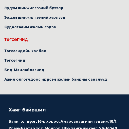
Эрдэм шинжилгээний бүтээлүүд
Эрдэм шинжилгээний хурлууд
Судалгааны ажлын сэдэв
ТӨГСӨГЧИД
Төгсөгчдийн холбоо
Төгсөгчид
Бид-Манлайлагчид
Ажил олгогчдоос ирүүлсэн ажлын байрны саналууд
Хаяг байршил
Баянгол дүүрэг, 16-р хороо, Амарсанаагийн гудамж 18/1,
Улаанбаатар хот, Монгол, Шуудангийн хаяг: УБ-16040,