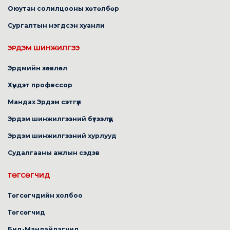
Оюутан солилцооны хөтөлбөр
Сургалтын нэгдсэн хуанли
ЭРДЭМ ШИНЖИЛГЭЭ
Эрдмийн зөвлөл
Хүндэт профессор
Мандах Эрдэм сэтгүүл
Эрдэм шинжилгээний бүтээлүүд
Эрдэм шинжилгээний хурлууд
Судалгааны ажлын сэдэв
ТӨГСӨГЧИД
Төгсөгчдийн холбоо
Төгсөгчид
Бид-Манлайлагчид