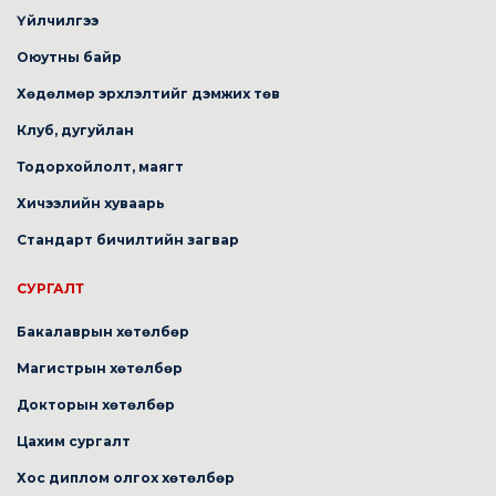
Үйлчилгээ
Оюутны байр
Хөдөлмөр эрхлэлтийг дэмжих төв
Клуб, дугуйлан
Тодорхойлолт, маягт
Хичээлийн хуваарь
Стандарт бичилтийн загвар
СУРГАЛТ
Бакалаврын хөтөлбөр
Магистрын хөтөлбөр
Докторын хөтөлбөр
Цахим сургалт
Хос диплом олгох хөтөлбөр