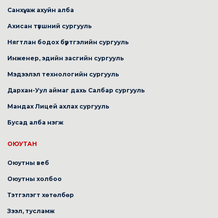
Санхүү, аж ахуйн алба
Ахисан түвшний сургууль
Нягтлан бодох бүртгэлийн сургууль
Инженер, эдийн засгийн сургууль
Мэдээлэл технологийн сургууль
Дархан-Уул аймаг дахь Салбар сургууль
Мандах Лицей ахлах сургууль
Бусад алба нэгж
ОЮУТАН
Оюутны веб
Оюутны холбоо
Тэтгэлэгт хөтөлбөр
Зээл, тусламж