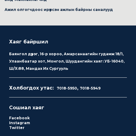
Ажил олгогчдоос ирүүлсэн ажлын байрны саналууд
Хаяг байршил
Баянгол дүүрэг, 16-р хороо, Амарсанаагийн гудамж 18/1,
Улаанбаатар хот, Монгол, Шуудангийн хаяг: УБ-16040,
Ш/Х:88, Мандах Их Сургууль
Холбогдох утас:
,
7018-5950
7018-5949
Сошиал хаяг
Facebook
Instagram
Twitter