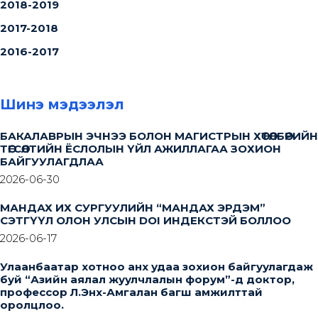
2018-2019
2017-2018
2016-2017
Шинэ мэдээлэл
БАКАЛАВРЫН ЭЧНЭЭ БОЛОН МАГИСТРЫН ХӨТӨЛБӨРИЙН
ТӨГСӨЛТИЙН ЁСЛОЛЫН ҮЙЛ АЖИЛЛАГАА ЗОХИОН
БАЙГУУЛАГДЛАА
2026-06-30
МАНДАХ ИХ СУРГУУЛИЙН “МАНДАХ ЭРДЭМ”
СЭТГҮҮЛ ОЛОН УЛСЫН DOI ИНДЕКСТЭЙ БОЛЛОО
2026-06-17
Улаанбаатар хотноо анх удаа зохион байгуулагдаж
буй “Азийн аялал жуулчлалын форум”-д доктор,
профессор Л.Энх-Амгалан багш амжилттай
оролцлоо.