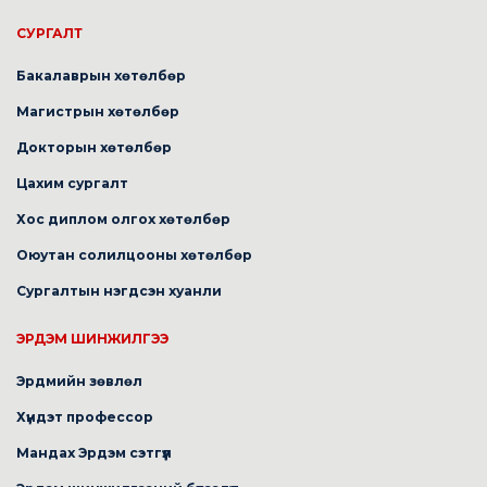
СУРГАЛТ
Бакалаврын хөтөлбөр
Магистрын хөтөлбөр
Докторын хөтөлбөр
Цахим сургалт
Хос диплом олгох хөтөлбөр
Оюутан солилцооны хөтөлбөр
Сургалтын нэгдсэн хуанли
ЭРДЭМ ШИНЖИЛГЭЭ
Эрдмийн зөвлөл
Хүндэт профессор
Мандах Эрдэм сэтгүүл