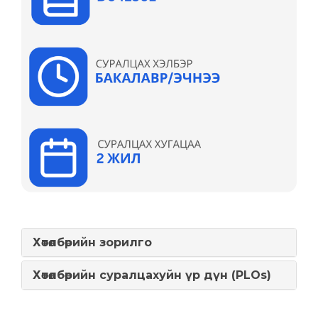
Хөтөлбөрийн зорилго
Хөтөлбөрийн суралцахуйн үр дүн (PLOs)