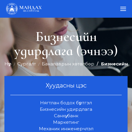
Бизнесийн
удирдлага (эчнээ)
Нүүр
Сургалт
Бакалаврын хөтөлбөр
Бизнесийн у
Хуудасны цэс
Нягтлан бодох бүртгэл
Бизнесийн удирдлага
Санхүү, банк
Маркетинг
Механик инженерчлэл