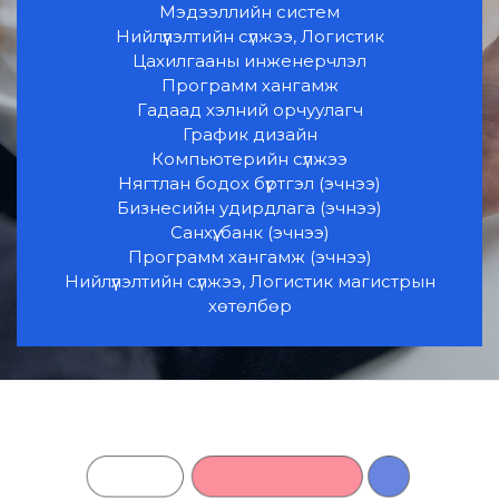
Мэдээллийн систем
Нийлүүлэлтийн сүлжээ, Логистик
Цахилгааны инженерчлэл
Программ хангамж
Гадаад хэлний орчуулагч
График дизайн
Компьютерийн сүлжээ
Нягтлан бодох бүртгэл (эчнээ)
Бизнесийн удирдлага (эчнээ)
Санхүү, банк (эчнээ)
Программ хангамж (эчнээ)
Нийлүүлэлтийн сүлжээ, Логистик магистрын
хөтөлбөр