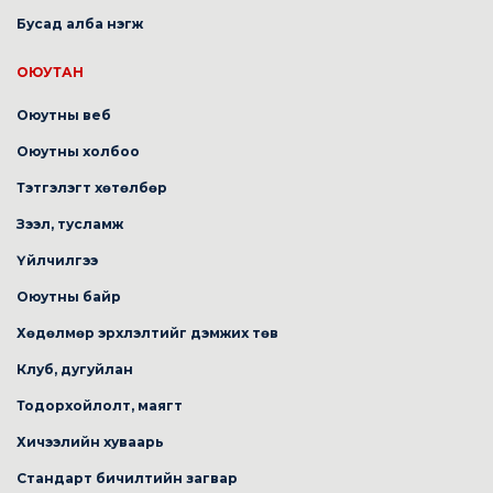
Бусад алба нэгж
ОЮУТАН
Оюутны веб
Оюутны холбоо
Тэтгэлэгт хөтөлбөр
Зээл, тусламж
Үйлчилгээ
Оюутны байр
Хөдөлмөр эрхлэлтийг дэмжих төв
Клуб, дугуйлан
Тодорхойлолт, маягт
Хичээлийн хуваарь
Стандарт бичилтийн загвар