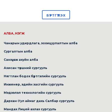
БҮРТГҮҮЛЭХ
АЛБА, НЭГЖ
Чанарын удирдлага, зохицуулалтын алба
Сургалтын алба
Санхүү, аж ахуйн алба
Ахисан түвшний сургууль
Нягтлан бодох бүртгэлийн сургууль
Инженер, эдийн засгийн сургууль
Мэдээлэл технологийн сургууль
Дархан-Уул аймаг дахь Салбар сургууль
Мандах Лицей ахлах сургууль