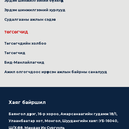
Эрдэм шинжилгээний бүтээлүүд
Эрдэм шинжилгээний хурлууд
Судалгааны ажлын сэдэв
ТӨГСӨГЧИД
Төгсөгчдийн холбоо
Төгсөгчид
Бид-Манлайлагчид
Ажил олгогчдоос ирүүлсэн ажлын байрны саналууд
Хаяг байршил
Баянгол дүүрэг, 16-р хороо, Амарсанаагийн гудамж 18/1,
Улаанбаатар хот, Монгол, Шуудангийн хаяг: УБ-16040,
Ш/Х:88, Мандах Их Сургууль