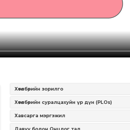
Хөтөлбөрийн зорилго
Хөтөлбөрийн суралцахуйн үр дүн (PLOs)
Хавсарга мэргэжил
Давуу болон Онцлог тал