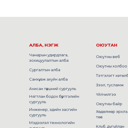
АЛБА, НЭГЖ
ОЮУТАН
Чанарын удирдлага,
Оюутны веб
зохицуулалтын алба
Оюутны холбоо
Сургалтын алба
Тэтгэлэгт хөтөл
Санхүү, аж ахуйн алба
Зээл, тусламж
Ахисан түвшний сургууль
Үйлчилгээ
Нягтлан бодох бүртгэлийн
сургууль
Оюутны байр
Инженер, эдийн засгийн
Хөдөлмөр эрхлэ
сургууль
төв
Мэдээлэл технологийн
Клуб, дугуйлан
сургууль