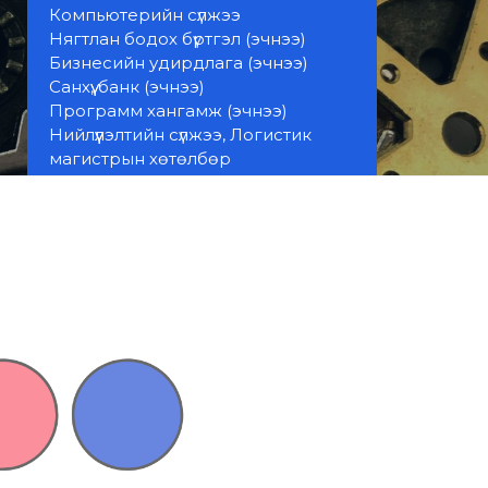
Компьютерийн сүлжээ
Нягтлан бодох бүртгэл (эчнээ)
Бизнесийн удирдлага (эчнээ)
Санхүү, банк (эчнээ)
Программ хангамж (эчнээ)
Нийлүүлэлтийн сүлжээ, Логистик
магистрын хөтөлбөр