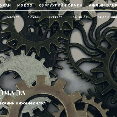
УХАЙ
МЭДЭЭ
СУРГУУЛИЙН ОРЧИН
АЖЛЫН БАЙ
ЭЛСЭЛТ
ОЮУТАН
СУРГАЛТ
НОМЫН САН
ЭРДЭМ ШИ
рчлэл
еханик инженерчлэл