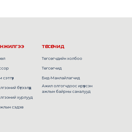
ИНЖИЛГЭЭ
ТӨГСӨГЧИД
лөл
Төгсөгчдийн холбоо
ссор
Төгсөгчид
сэтгүүл
Бид-Манлайлагчид
Ажил олгогчдоос ирүүлсэн
ээний бүтээлүүд
ажлын байрны саналууд
лгээний хурлууд
ажлын сэдэв