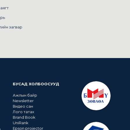
маягт
арь
тийн загвар
БУСАД ХОЛБООСУУД
Ажлын байр
Newsletter
Видео сан
Лого татах
Brand Book
UniRank
Epson projector
n