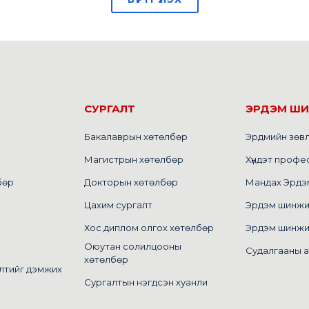
СУРГАЛТ
ЭРДЭМ Ш
Бакалаврын хөтөлбөр
Эрдмийн зөв
Магистрын хөтөлбөр
Хүндэт профе
бөр
Докторын хөтөлбөр
Мандах Эрдэм 
Цахим сургалт
Эрдэм шинжилг
Хос диплом олгох хөтөлбөр
Эрдэм шинжи
Оюутан солилцооны
Судалгааны 
хөтөлбөр
лтийг дэмжих
Сургалтын нэгдсэн хуанли