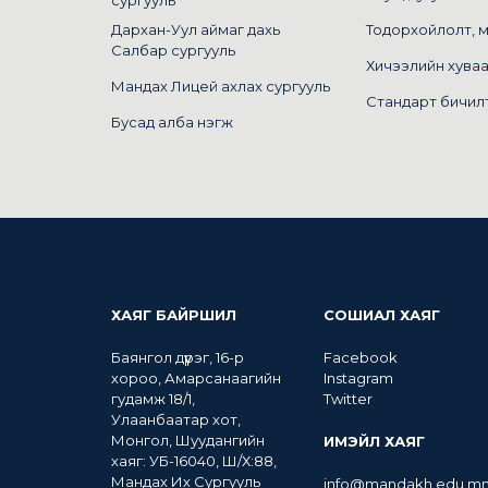
Дархан-Уул аймаг дахь
Тодорхойлолт, 
Салбар сургууль
Хичээлийн хува
Мандах Лицей ахлах сургууль
Стандарт бичил
Бусад алба нэгж
ХАЯГ БАЙРШИЛ
СОШИАЛ ХАЯГ
Баянгол дүүрэг, 16-р
Facebook
хороо, Амарсанаагийн
Instagram
гудамж 18/1,
Twitter
Улаанбаатар хот,
Монгол, Шуудангийн
ИМЭЙЛ ХАЯГ
хаяг: УБ-16040, Ш/Х:88,
Мандах Их Сургууль
info@mandakh.edu.m