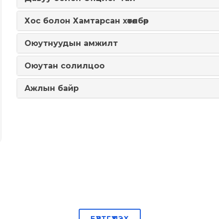
Хос болон Хамтарсан хөтөлбөр
Оюутнуудын амжилт
Оюутан солилцоо
Ажлын байр
БҮРТГҮҮЛЭХ