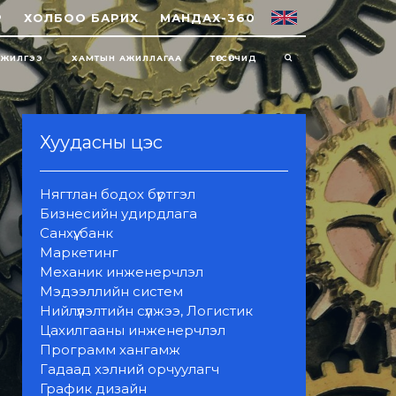
Р
ХОЛБОО БАРИХ
МАНДАХ-360
НЖИЛГЭЭ
ХАМТЫН АЖИЛЛАГАА
ТӨГСӨГЧИД
Хуудасны цэс
Нягтлан бодох бүртгэл
Бизнесийн удирдлага
Санхүү, банк
Маркетинг
Механик инженерчлэл
Мэдээллийн систем
Нийлүүлэлтийн сүлжээ, Логистик
Цахилгааны инженерчлэл
Программ хангамж
Гадаад хэлний орчуулагч
График дизайн