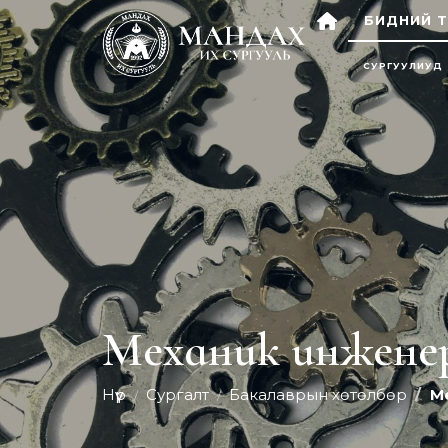
БИДНИЙ Т
СУРГУУЛИУД
Механик инжене
Нүүр
Сургалт
Бакалаврын хөтөлбөр
М