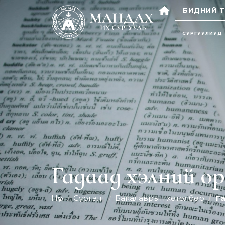
БИДНИЙ Т
СУРГУУЛИУД
Гадаад хэлний ор
Нүүр
Сургалт
Бакалаврын хөтөлбөр
Г