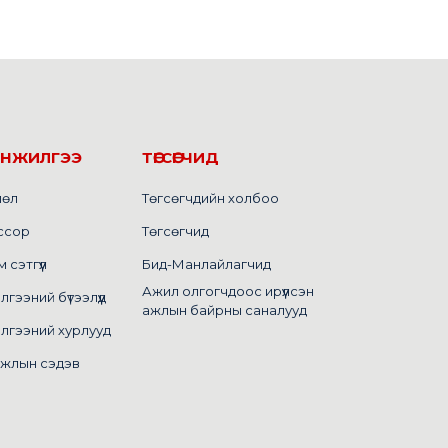
ИНЖИЛГЭЭ
ТӨГСӨГЧИД
лөл
Төгсөгчдийн холбоо
ссор
Төгсөгчид
сэтгүүл
Бид-Манлайлагчид
Ажил олгогчдоос ирүүлсэн
ээний бүтээлүүд
ажлын байрны саналууд
лгээний хурлууд
ажлын сэдэв