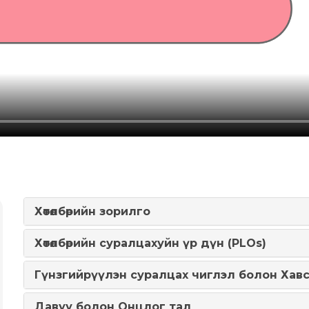
Хөтөлбөрийн зорилго
Хөтөлбөрийн суралцахуйн үр дүн (PLOs)
Гүнзгийрүүлэн суралцах чиглэл болон Хав
Давуу болон Онцлог тал