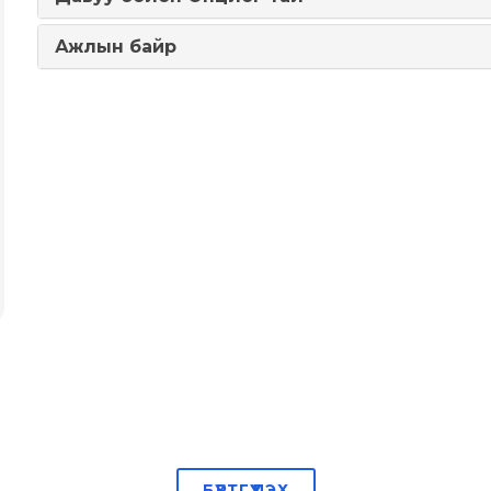
Ажлын байр
БҮРТГҮҮЛЭХ