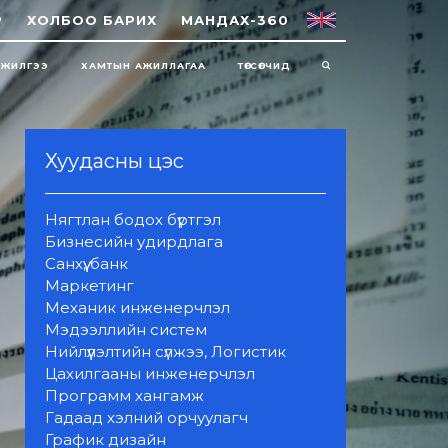
Р
ХОЛБОО БАРИХ
МАНДАХ-360
НЖИЛГЭЭ
ХАМТЫН АЖИЛЛАГАА
ТӨГСӨГЧИД
Хуудасны цэс
Нягтлан бодох бүртгэл
Бизнесийн удирдлага
Санхүү, банк
Маркетинг
Механик инженерчлэл
Мэдээллийн систем
Нийлүүлэлтийн сүлжээ, Логистик
Цахилгааны инженерчлэл
Программ хангамж
Гадаад хэлний орчуулагч
График дизайн