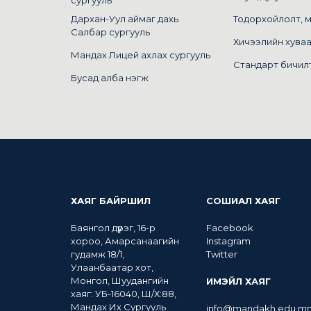
Дархан-Уул аймаг дахь
Тодорхойлолт, 
Салбар сургууль
Хичээлийн хува
Мандах Лицей ахлах сургууль
Стандарт бичил
Бусад алба нэгж
ХАЯГ БАЙРШИЛ
СОШИАЛ ХАЯГ
Баянгол дүүрэг, 16-р
Facebook
хороо, Амарсанаагийн
Instagram
гудамж 18/1,
Twitter
Улаанбаатар хот,
Монгол, Шуудангийн
ИМЭЙЛ ХАЯГ
хаяг: УБ-16040, Ш/Х:88,
Мандах Их Сургууль
info@mandakh.edu.m