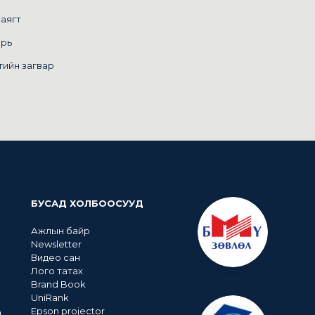
маягт
арь
тийн загвар
БУСАД ХОЛБООСУУД
Ажлын байр
Newsletter
Видео сан
Лого татах
Brand Book
UniRank
Epson projector
n