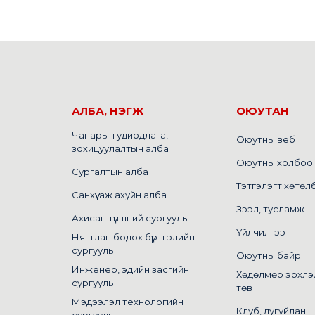
АЛБА, НЭГЖ
ОЮУТАН
Чанарын удирдлага,
Оюутны веб
зохицуулалтын алба
Оюутны холбоо
Сургалтын алба
Тэтгэлэгт хөтөл
Санхүү, аж ахуйн алба
Зээл, тусламж
Ахисан түвшний сургууль
Үйлчилгээ
Нягтлан бодох бүртгэлийн
сургууль
Оюутны байр
Инженер, эдийн засгийн
Хөдөлмөр эрхлэ
сургууль
төв
Мэдээлэл технологийн
Клуб, дугуйлан
сургууль