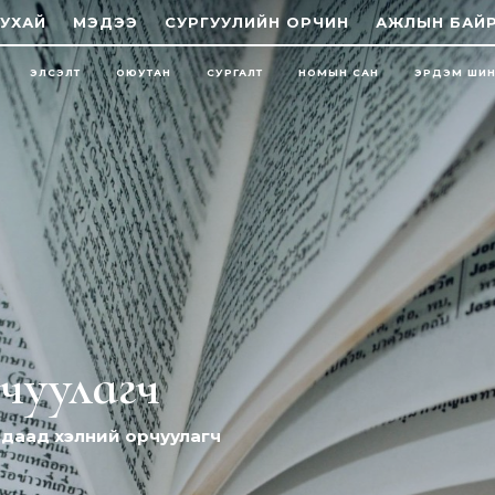
УХАЙ
МЭДЭЭ
СУРГУУЛИЙН ОРЧИН
АЖЛЫН БАЙ
ЭЛСЭЛТ
ОЮУТАН
СУРГАЛТ
НОМЫН САН
ЭРДЭМ ШИ
чуулагч
адаад хэлний орчуулагч