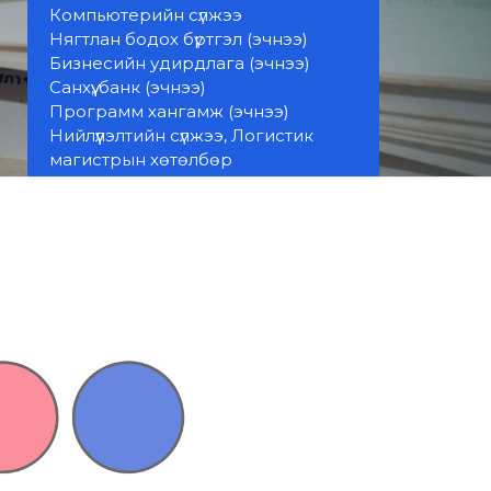
Компьютерийн сүлжээ
Нягтлан бодох бүртгэл (эчнээ)
Бизнесийн удирдлага (эчнээ)
Санхүү, банк (эчнээ)
Программ хангамж (эчнээ)
Нийлүүлэлтийн сүлжээ, Логистик
магистрын хөтөлбөр