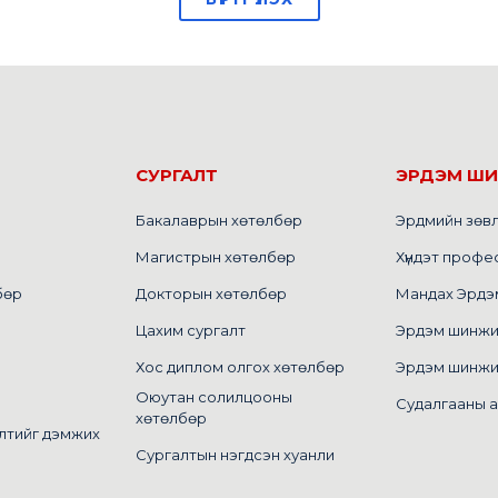
СУРГАЛТ
ЭРДЭМ Ш
Бакалаврын хөтөлбөр
Эрдмийн зөв
Магистрын хөтөлбөр
Хүндэт профе
бөр
Докторын хөтөлбөр
Мандах Эрдэм 
Цахим сургалт
Эрдэм шинжилг
Хос диплом олгох хөтөлбөр
Эрдэм шинжи
Оюутан солилцооны
Судалгааны 
хөтөлбөр
лтийг дэмжих
Сургалтын нэгдсэн хуанли