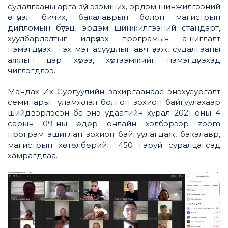
судалгааны арга зүй эзэмших, эрдэм шинжилгээний
өгүүлэл бичих, бакалаврын болон магистрын
дипломын бүтэц, эрдэм шинжилгээний стандарт,
хуулбарлалтыг илрүүлэх програмын ашиглалт
нэмэгдүүлэх гэх мэт асуудлыг авч үзэж, судалгааны
ажлын цар хүрээ, хүртээмжийг нэмэгдүүлэхэд
чиглэгдлээ.
Мандах Их Сургуулийн захиргаанаас энэхүү сургалт
семинарыг уламжлал болгон зохион байгуулахаар
шийдвэрлэсэн ба энэ удаагийн хурал 2021 оны 4
сарын 09-ны өдөр онлайн хэлбэрээр zoom
програм ашиглан зохион байгуулагдаж, бакалавр,
магистрын хөтөлбөрийн 450 гаруй суралцагсад
хамрагдлаа.