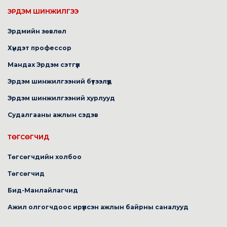
ЭРДЭМ ШИНЖИЛГЭЭ
Эрдмийн зөвлөл
Хүндэт профессор
Мандах Эрдэм сэтгүүл
Эрдэм шинжилгээний бүтээлүүд
Эрдэм шинжилгээний хурлууд
Судалгааны ажлын сэдэв
ТӨГСӨГЧИД
Төгсөгчдийн холбоо
Төгсөгчид
Бид-Манлайлагчид
Ажил олгогчдоос ирүүлсэн ажлын байрны саналууд