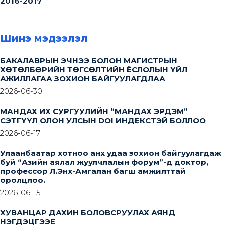
2016-2017
Шинэ мэдээлэл
БАКАЛАВРЫН ЭЧНЭЭ БОЛОН МАГИСТРЫН
ХӨТӨЛБӨРИЙН ТӨГСӨЛТИЙН ЁСЛОЛЫН ҮЙЛ
АЖИЛЛАГАА ЗОХИОН БАЙГУУЛАГДЛАА
2026-06-30
МАНДАХ ИХ СУРГУУЛИЙН “МАНДАХ ЭРДЭМ”
СЭТГҮҮЛ ОЛОН УЛСЫН DOI ИНДЕКСТЭЙ БОЛЛОО
2026-06-17
Улаанбаатар хотноо анх удаа зохион байгуулагдаж
буй “Азийн аялал жуулчлалын форум”-д доктор,
профессор Л.Энх-Амгалан багш амжилттай
оролцлоо.
2026-06-15
ХУВАНЦАР ДАХИН БОЛОВСРУУЛАХ АЯНД
НЭГДЭЦГЭЭЕ