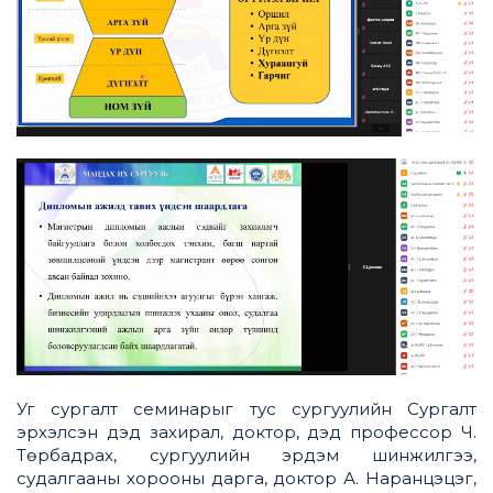
Уг сургалт семинарыг тус сургуулийн Сургалт
эрхэлсэн дэд захирал, доктор, дэд профессор Ч.
Төрбадрах, сургуулийн эрдэм шинжилгээ,
судалгааны хорооны дарга, доктор А. Наранцэцэг,