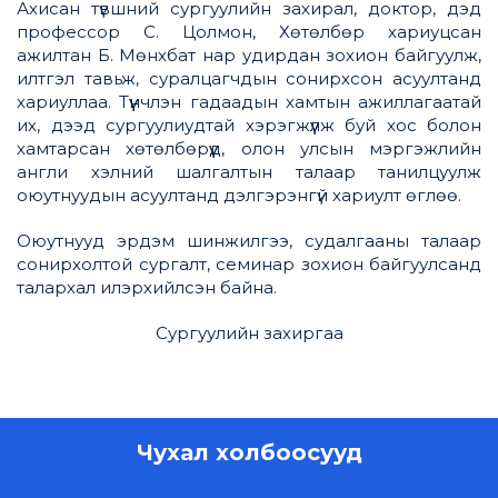
Ахисан түвшний сургуулийн захирал, доктор, дэд
профессор С. Цолмон, Хөтөлбөр хариуцсан
ажилтан Б. Мөнхбат нар удирдан зохион байгуулж,
илтгэл тавьж, суралцагчдын сонирхсон асуултанд
хариуллаа. Түүнчлэн гадаадын хамтын ажиллагаатай
их, дээд сургуулиудтай хэрэгжүүлж буй хос болон
хамтарсан хөтөлбөрүүд, олон улсын мэргэжлийн
англи хэлний шалгалтын талаар танилцуулж
оюутнуудын асуултанд дэлгэрэнгүй хариулт өглөө.
Оюутнууд эрдэм шинжилгээ, судалгааны талаар
сонирхолтой сургалт, семинар зохион байгуулсанд
талархал илэрхийлсэн байна.
Сургуулийн захиргаа
Чухал холбоосууд