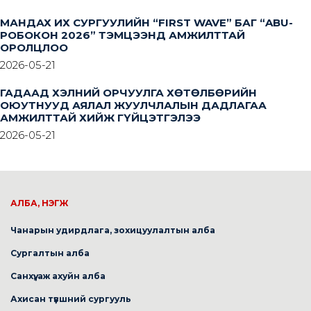
МАНДАХ ИХ СУРГУУЛИЙН “FIRST WAVE” БАГ “ABU-
РОБОКОН 2026” ТЭМЦЭЭНД АМЖИЛТТАЙ
ОРОЛЦЛОО
2026-05-21
ГАДААД ХЭЛНИЙ ОРЧУУЛГА ХӨТӨЛБӨРИЙН
ОЮУТНУУД АЯЛАЛ ЖУУЛЧЛАЛЫН ДАДЛАГАА
АМЖИЛТТАЙ ХИЙЖ ГҮЙЦЭТГЭЛЭЭ
2026-05-21
АЛБА, НЭГЖ
Чанарын удирдлага, зохицуулалтын алба
Сургалтын алба
Санхүү, аж ахуйн алба
Ахисан түвшний сургууль