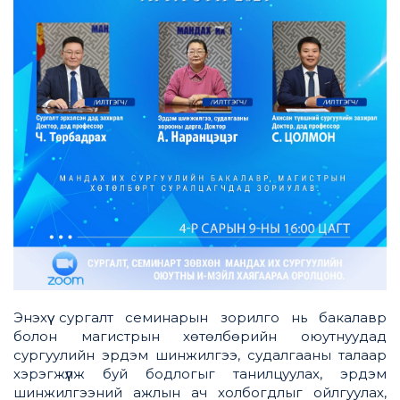
Энэхүү сургалт семинарын зорилго нь бакалавр
болон магистрын хөтөлбөрийн оюутнуудад
сургуулийн эрдэм шинжилгээ, судалгааны талаар
хэрэгжүүлж буй бодлогыг танилцуулах, эрдэм
шинжилгээний ажлын ач холбогдлыг ойлгуулах,