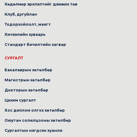
Хөдөлмөр эрхлэлтийг дэмжих төв
Клуб, дугуйлан
Тодорхойлолт, маягт
Хичээлийн хуваарь
Стандарт бичилтийн загвар
СУРГАЛТ
Бакалаврын хөтөлбөр
Магистрын хөтөлбөр
Докторын хөтөлбөр
Цахим сургалт
Хос диплом олгох хөтөлбөр
Оюутан солилцооны хөтөлбөр
Сургалтын нэгдсэн хуанли