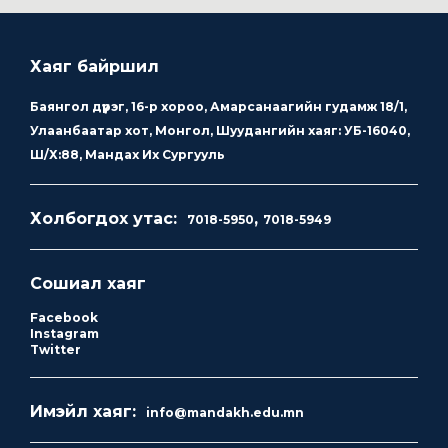
Хаяг байршил
Баянгол дүүрэг, 16-р хороо, Амарсанаагийн гудамж 18/1,
Улаанбаатар хот, Монгол, Шуудангийн хаяг: УБ-16040,
Ш/Х:88, Мандах Их Сургууль
Холбогдох утас:
,
7018-5950
7018-5949
Сошиал хаяг
Facebook
Instagram
Twitter
Имэйл хаяг:
info@mandakh.edu.mn