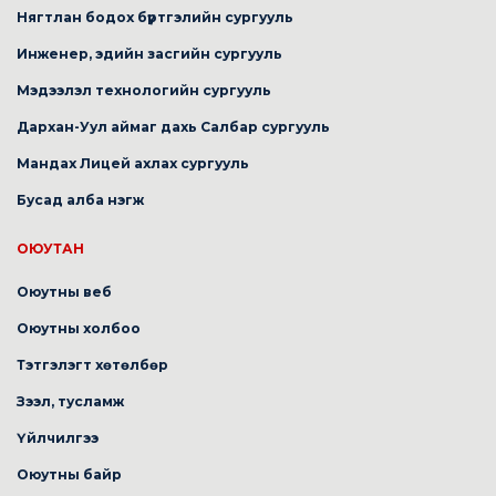
Нягтлан бодох бүртгэлийн сургууль
Инженер, эдийн засгийн сургууль
Мэдээлэл технологийн сургууль
Дархан-Уул аймаг дахь Салбар сургууль
Мандах Лицей ахлах сургууль
Бусад алба нэгж
ОЮУТАН
Оюутны веб
Оюутны холбоо
Тэтгэлэгт хөтөлбөр
Зээл, тусламж
Үйлчилгээ
Оюутны байр