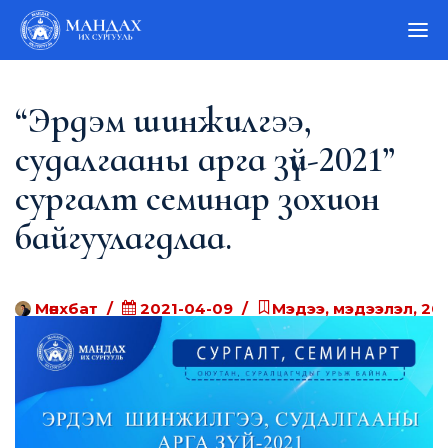
“Эрдэм шинжилгээ,
судалгааны арга зүй-2021”
сургалт семинар зохион
байгуулагдлаа.
Мөнхбат
2021-04-09
Мэдээ, мэдээлэл, 20