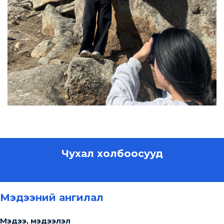
Чухал холбоосууд
Мэдээний ангилал
Мэдээ, мэдээлэл