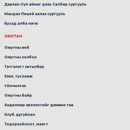
Дархан-Уул аймаг дахь Салбар сургууль
Мандах Лицей ахлах сургууль
Бусад алба нэгж
ОЮУТАН
Оюутны веб
Оюутны холбоо
Тэтгэлэгт хөтөлбөр
Зээл, тусламж
Үйлчилгээ
Оюутны байр
Хөдөлмөр эрхлэлтийг дэмжих төв
Клуб, дугуйлан
Тодорхойлолт, маягт