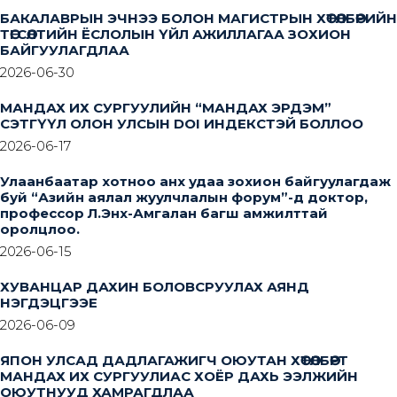
БАКАЛАВРЫН ЭЧНЭЭ БОЛОН МАГИСТРЫН ХӨТӨЛБӨРИЙН
ТӨГСӨЛТИЙН ЁСЛОЛЫН ҮЙЛ АЖИЛЛАГАА ЗОХИОН
БАЙГУУЛАГДЛАА
2026-06-30
МАНДАХ ИХ СУРГУУЛИЙН “МАНДАХ ЭРДЭМ”
СЭТГҮҮЛ ОЛОН УЛСЫН DOI ИНДЕКСТЭЙ БОЛЛОО
2026-06-17
Улаанбаатар хотноо анх удаа зохион байгуулагдаж
буй “Азийн аялал жуулчлалын форум”-д доктор,
профессор Л.Энх-Амгалан багш амжилттай
оролцлоо.
2026-06-15
ХУВАНЦАР ДАХИН БОЛОВСРУУЛАХ АЯНД
НЭГДЭЦГЭЭЕ
2026-06-09
ЯПОН УЛСАД ДАДЛАГАЖИГЧ ОЮУТАН ХӨТӨЛБӨРТ
МАНДАХ ИХ СУРГУУЛИАС ХОЁР ДАХЬ ЭЭЛЖИЙН
ОЮУТНУУД ХАМРАГДЛАА