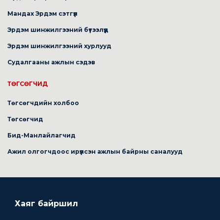
Мандах Эрдэм сэтгүүл
Эрдэм шинжилгээний бүтээлүүд
Эрдэм шинжилгээний хурлууд
Судалгааны ажлын сэдэв
ТӨГСӨГЧИД
Төгсөгчдийн холбоо
Төгсөгчид
Бид-Манлайлагчид
Ажил олгогчдоос ирүүлсэн ажлын байрны саналууд
Хаяг байршил