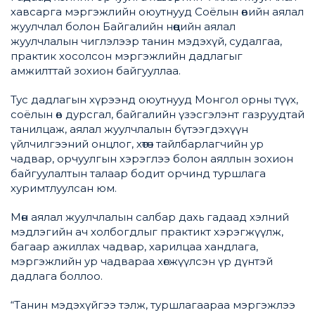
хавсарга мэргэжлийн оюутнууд Соёлын өвийн аялал
жуулчлал болон Байгалийн нөөцийн аялал
жуулчлалын чиглэлээр танин мэдэхүй, судалгаа,
практик хосолсон мэргэжлийн дадлагыг
амжилттай зохион байгууллаа.
Тус дадлагын хүрээнд оюутнууд Монгол орны түүх,
соёлын өв дурсгал, байгалийн үзэсгэлэнт газруудтай
танилцаж, аялал жуулчлалын бүтээгдэхүүн
үйлчилгээний онцлог, хөтөч тайлбарлагчийн ур
чадвар, орчуулгын хэрэглээ болон аяллын зохион
байгуулалтын талаар бодит орчинд туршлага
хуримтлуулсан юм.
Мөн аялал жуулчлалын салбар дахь гадаад хэлний
мэдлэгийн ач холбогдлыг практикт хэрэгжүүлж,
багаар ажиллах чадвар, харилцаа хандлага,
мэргэжлийн ур чадвараа хөгжүүлсэн үр дүнтэй
дадлага боллоо.
“Танин мэдэхүйгээ тэлж, туршлагаараа мэргэжлээ