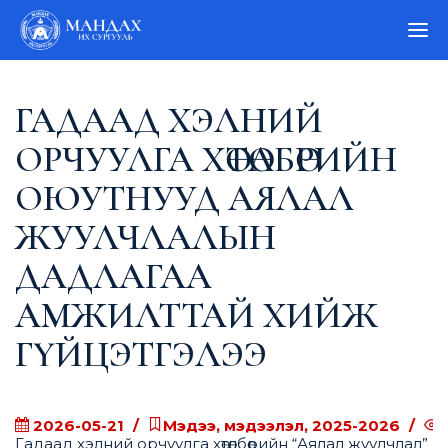
ГАДААД ХЭЛНИЙ
ОРЧУУЛГА ХӨТӨЛБӨРИЙН
ОЮУТНУУД АЯЛАЛ
ЖУУЛЧЛАЛЫН
ДАДЛАГАА
АМЖИЛТТАЙ ХИЙЖ
ГҮЙЦЭТГЭЛЭЭ
2026-05-21
Мэдээ, мэдээлэл, 2025-2026
Гадаад хэлний орчуулга хөтөлбөрийн “Аялал жуулчлал”