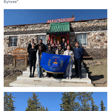
бүтээе”