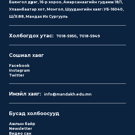
Баянгол дүүрэг, 16-р хороо, Амарсанаагийн гудамж 18/1,
Улаанбаатар хот, Монгол, Шуудангийн хаяг: УБ-16040,
Ш/Х:88, Мандах Их Сургууль
Холбогдох утас:
,
7018-5950
7018-5949
Сошиал хаяг
Facebook
Instagram
Twitter
Имэйл хаяг:
info@mandakh.edu.mn
Бусад холбоосууд
Ажлын байр
Newsletter
Видео сан