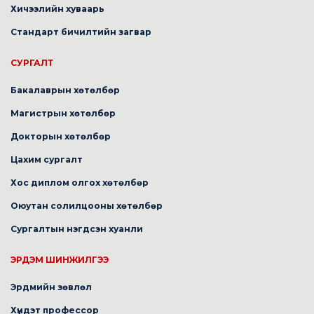
Хичээлийн хуваарь
Стандарт бичилтийн загвар
СУРГАЛТ
Бакалаврын хөтөлбөр
Магистрын хөтөлбөр
Докторын хөтөлбөр
Цахим сургалт
Хос диплом олгох хөтөлбөр
Оюутан солилцооны хөтөлбөр
Сургалтын нэгдсэн хуанли
ЭРДЭМ ШИНЖИЛГЭЭ
Эрдмийн зөвлөл
Хүндэт профессор