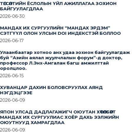
ТӨГСӨЛТИЙН ЁСЛОЛЫН ҮЙЛ АЖИЛЛАГАА ЗОХИОН
БАЙГУУЛАГДЛАА
2026-06-30
МАНДАХ ИХ СУРГУУЛИЙН “МАНДАХ ЭРДЭМ”
СЭТГҮҮЛ ОЛОН УЛСЫН DOI ИНДЕКСТЭЙ БОЛЛОО
2026-06-17
Улаанбаатар хотноо анх удаа зохион байгуулагдаж
буй “Азийн аялал жуулчлалын форум”-д доктор,
профессор Л.Энх-Амгалан багш амжилттай
оролцлоо.
2026-06-15
ХУВАНЦАР ДАХИН БОЛОВСРУУЛАХ АЯНД
НЭГДЭЦГЭЭЕ
2026-06-09
ЯПОН УЛСАД ДАДЛАГАЖИГЧ ОЮУТАН ХӨТӨЛБӨРТ
МАНДАХ ИХ СУРГУУЛИАС ХОЁР ДАХЬ ЭЭЛЖИЙН
ОЮУТНУУД ХАМРАГДЛАА
2026-06-09