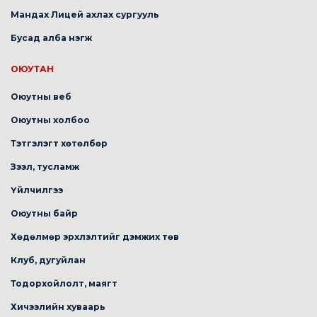
Мандах Лицей ахлах сургууль
Бусад алба нэгж
ОЮУТАН
Оюутны веб
Оюутны холбоо
Тэтгэлэгт хөтөлбөр
Зээл, тусламж
Үйлчилгээ
Оюутны байр
Хөдөлмөр эрхлэлтийг дэмжих төв
Клуб, дугуйлан
Тодорхойлолт, маягт
Хичээлийн хуваарь