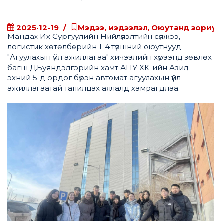
2025-12-19
Мэдээ, мэдээлэл, Оюутанд зориул
Мандах Их Сургуулийн Нийлүүлэлтийн сүлжээ,
логистик хөтөлбөрийн 1-4 түвшний оюутнууд
"Агуулахын үйл ажиллагаа" хичээлийн хүрээнд зөвлөх
багш Д.Буяндэлгэрийн хамт АПУ ХК-ийн Азид
эхний 5-д ордог бүрэн автомат агуулахын үйл
ажиллагаатай танилцах аялалд хамрагдлаа.