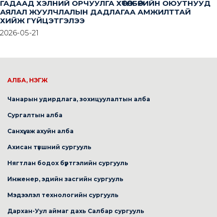
ГАДААД ХЭЛНИЙ ОРЧУУЛГА ХӨТӨЛБӨРИЙН ОЮУТНУУД
АЯЛАЛ ЖУУЛЧЛАЛЫН ДАДЛАГАА АМЖИЛТТАЙ
ХИЙЖ ГҮЙЦЭТГЭЛЭЭ
2026-05-21
АЛБА, НЭГЖ
Чанарын удирдлага, зохицуулалтын алба
Сургалтын алба
Санхүү, аж ахуйн алба
Ахисан түвшний сургууль
Нягтлан бодох бүртгэлийн сургууль
Инженер, эдийн засгийн сургууль
Мэдээлэл технологийн сургууль
Дархан-Уул аймаг дахь Салбар сургууль