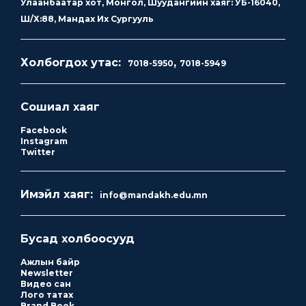
Улаанбаатар хот, Монгол, Шуудангийн хаяг: УБ-16040,
Ш/Х:88, Мандах Их Сургууль
Холбогдох утас:
,
7018-5950
7018-5949
Сошиал хаяг
Facebook
Instagram
Twitter
Имэйл хаяг:
info@mandakh.edu.mn
Бусад холбоосууд
Ажлын байр
Newsletter
Видео сан
Лого татах
Brand Book