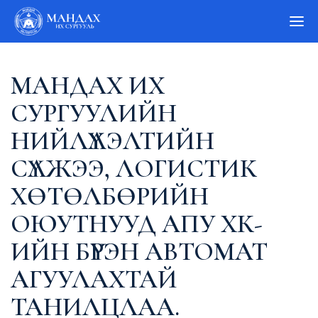
МАНДАХ ИХ
СУРГУУЛИЙН
НИЙЛҮҮЛЭЛТИЙН
СҮЛЖЭЭ, ЛОГИСТИК
ХӨТӨЛБӨРИЙН
ОЮУТНУУД АПУ ХК-
ИЙН БҮРЭН АВТОМАТ
АГУУЛАХТАЙ
ТАНИЛЦЛАА.