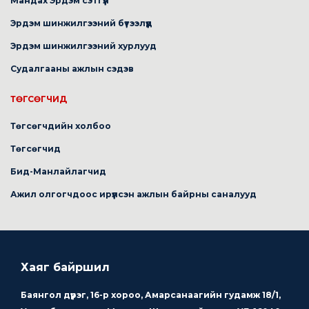
Мандах Эрдэм сэтгүүл
Эрдэм шинжилгээний бүтээлүүд
Эрдэм шинжилгээний хурлууд
Судалгааны ажлын сэдэв
ТӨГСӨГЧИД
Төгсөгчдийн холбоо
Төгсөгчид
Бид-Манлайлагчид
Ажил олгогчдоос ирүүлсэн ажлын байрны саналууд
Хаяг байршил
Баянгол дүүрэг, 16-р хороо, Амарсанаагийн гудамж 18/1,