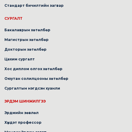
Стандарт бичилтийн загвар
СУРГАЛТ
Бакалаврын хөтөлбөр
Магистрын хөтөлбөр
Докторын хөтөлбөр
Цахим сургалт
Хос диплом олгох хөтөлбөр
Оюутан солилцооны хөтөлбөр
Сургалтын нэгдсэн хуанли
ЭРДЭМ ШИНЖИЛГЭЭ
Эрдмийн зөвлөл
Хүндэт профессор