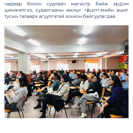
чадвар болон судлаач магистр байж эрдэм
шинжилгээ, судалгааны ажлыг гүйцэтгэхийн ашиг
тусын талаарх агуулгатай зохион байгуулагдав.