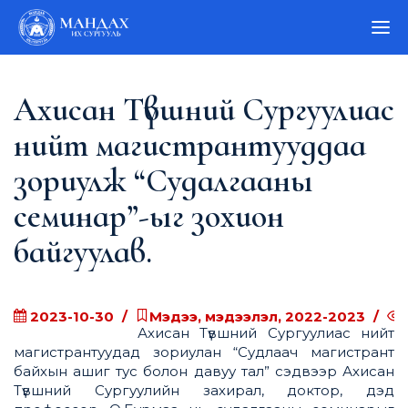
Ахисан Түвшний Сургуулиас
нийт магистрантууддаа
зориулж “Судалгааны
семинар”-ыг зохион
байгуулав.
2023-10-30
Мэдээ, мэдээлэл, 2022-2023
Ахисан Түвшний Сургуулиас нийт
магистрантуудад зориулан “Судлаач магистрант
байхын ашиг тус болон давуу тал” сэдвээр Ахисан
Түвшний Сургуулийн захирал, доктор, дэд