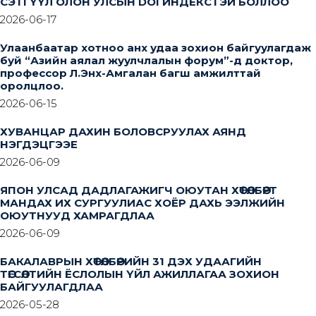
СЭТГҮҮЛ ОЛОН УЛСЫН DOI ИНДЕКСТЭЙ БОЛЛОО
2026-06-17
Улаанбаатар хотноо анх удаа зохион байгуулагдаж
буй “Азийн аялал жуулчлалын форум”-д доктор,
профессор Л.Энх-Амгалан багш амжилттай
оролцлоо.
2026-06-15
ХУВАНЦАР ДАХИН БОЛОВСРУУЛАХ АЯНД
НЭГДЭЦГЭЭЕ
2026-06-09
ЯПОН УЛСАД ДАДЛАГАЖИГЧ ОЮУТАН ХӨТӨЛБӨРТ
МАНДАХ ИХ СУРГУУЛИАС ХОЁР ДАХЬ ЭЭЛЖИЙН
ОЮУТНУУД ХАМРАГДЛАА
2026-06-09
БАКАЛАВРЫН ХӨТӨЛБӨРИЙН 31 ДЭХ УДААГИЙН
ТӨГСӨЛТИЙН ЁСЛОЛЫН ҮЙЛ АЖИЛЛАГАА ЗОХИОН
БАЙГУУЛАГДЛАА
2026-05-28