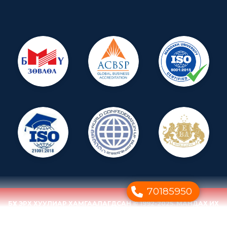
70185950
БҮХ ЭРХ ХУУЛИАР ХАМГААЛАГДСАН © 1992-2025. МАНДАХ ИХ
СУРГУУЛЬ
ДУУДЛАГЫН ТӨВ