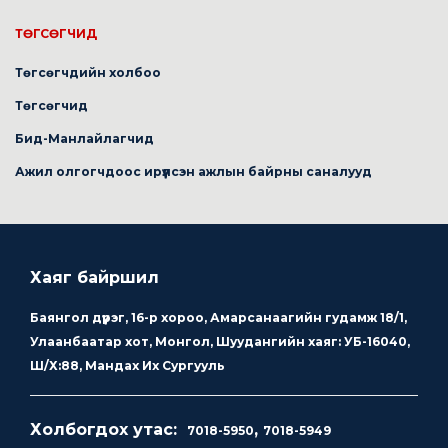
ТӨГСӨГЧИД
Төгсөгчдийн холбоо
Төгсөгчид
Бид-Манлайлагчид
Ажил олгогчдоос ирүүлсэн ажлын байрны саналууд
Хаяг байршил
Баянгол дүүрэг, 16-р хороо, Амарсанаагийн гудамж 18/1,
Улаанбаатар хот, Монгол, Шуудангийн хаяг: УБ-16040,
Ш/Х:88, Мандах Их Сургууль
Холбогдох утас:
,
7018-5950
7018-5949