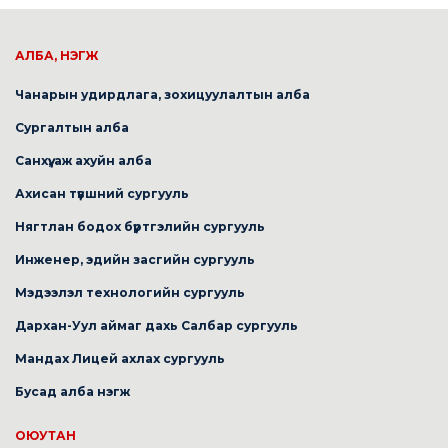
АЛБА, НЭГЖ
Чанарын удирдлага, зохицуулалтын алба
Сургалтын алба
Санхүү, аж ахуйн алба
Ахисан түвшний сургууль
Нягтлан бодох бүртгэлийн сургууль
Инженер, эдийн засгийн сургууль
Мэдээлэл технологийн сургууль
Дархан-Уул аймаг дахь Салбар сургууль
Мандах Лицей ахлах сургууль
Бусад алба нэгж
ОЮУТАН