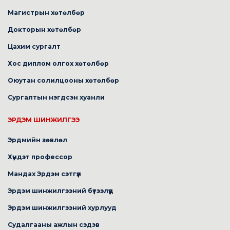
Магистрын хөтөлбөр
Докторын хөтөлбөр
Цахим сургалт
Хос диплом олгох хөтөлбөр
Оюутан солилцооны хөтөлбөр
Сургалтын нэгдсэн хуанли
ЭРДЭМ ШИНЖИЛГЭЭ
Эрдмийн зөвлөл
Хүндэт профессор
Мандах Эрдэм сэтгүүл
Эрдэм шинжилгээний бүтээлүүд
Эрдэм шинжилгээний хурлууд
Судалгааны ажлын сэдэв