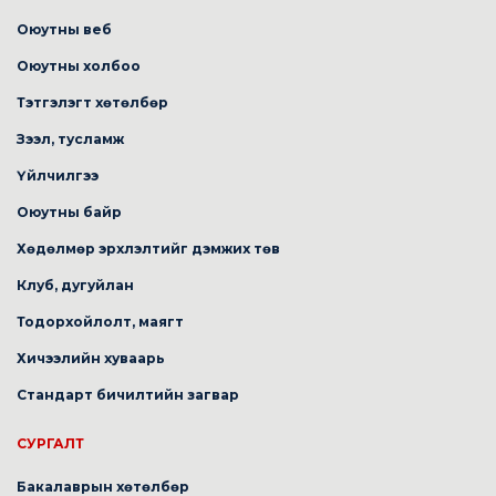
Оюутны веб
Оюутны холбоо
Тэтгэлэгт хөтөлбөр
Зээл, тусламж
Үйлчилгээ
Оюутны байр
Хөдөлмөр эрхлэлтийг дэмжих төв
Клуб, дугуйлан
Тодорхойлолт, маягт
Хичээлийн хуваарь
Стандарт бичилтийн загвар
СУРГАЛТ
Бакалаврын хөтөлбөр