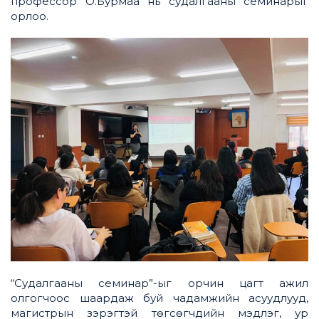
профессор О.Бурмаа нь судалгааны семинарыг
орлоо.
“Судалгааны семинар”-ыг орчин цагт ажил
олгогчоос шаардаж буй чадамжийн асуудлууд,
магистрын зэрэгтэй төгсөгчдийн мэдлэг, ур