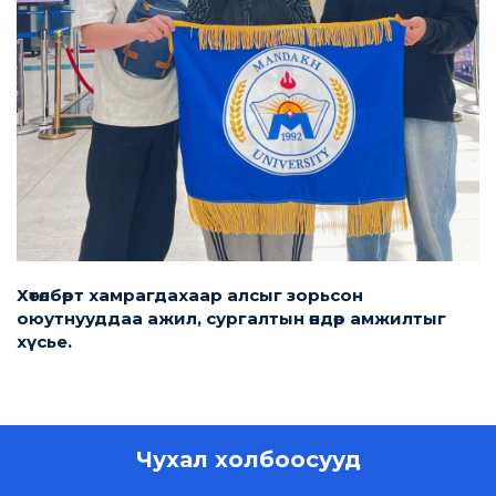
Хөтөлбөрт хамрагдахаар алсыг зорьсон
оюутнууддаа ажил, сургалтын өндөр амжилтыг
хүсье.
Чухал холбоосууд