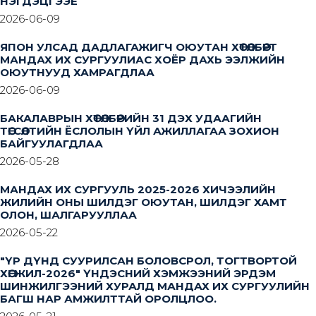
НЭГДЭЦГЭЭЕ
2026-06-09
ЯПОН УЛСАД ДАДЛАГАЖИГЧ ОЮУТАН ХӨТӨЛБӨРТ
МАНДАХ ИХ СУРГУУЛИАС ХОЁР ДАХЬ ЭЭЛЖИЙН
ОЮУТНУУД ХАМРАГДЛАА
2026-06-09
БАКАЛАВРЫН ХӨТӨЛБӨРИЙН 31 ДЭХ УДААГИЙН
ТӨГСӨЛТИЙН ЁСЛОЛЫН ҮЙЛ АЖИЛЛАГАА ЗОХИОН
БАЙГУУЛАГДЛАА
2026-05-28
МАНДАХ ИХ СУРГУУЛЬ 2025-2026 ХИЧЭЭЛИЙН
ЖИЛИЙН ОНЫ ШИЛДЭГ ОЮУТАН, ШИЛДЭГ ХАМТ
ОЛОН, ШАЛГАРУУЛЛАА
2026-05-22
"ҮР ДҮНД СУУРИЛСАН БОЛОВСРОЛ, ТОГТВОРТОЙ
ХӨГЖИЛ-2026" ҮНДЭСНИЙ ХЭМЖЭЭНИЙ ЭРДЭМ
ШИНЖИЛГЭЭНИЙ ХУРАЛД МАНДАХ ИХ СУРГУУЛИЙН
БАГШ НАР АМЖИЛТТАЙ ОРОЛЦЛОО.