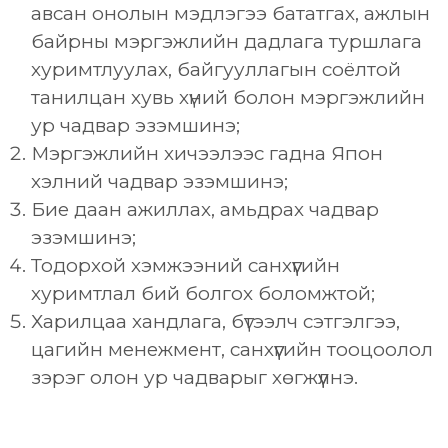
авсан онолын мэдлэгээ бататгах, ажлын
байрны мэргэжлийн дадлага туршлага
хуримтлуулах, байгууллагын соёлтой
танилцан хувь хүний болон мэргэжлийн
ур чадвар эзэмшинэ;
Мэргэжлийн хичээлээс гадна Япон
хэлний чадвар эзэмшинэ;
Бие даан ажиллах, амьдрах чадвар
эзэмшинэ;
Тодорхой хэмжээний санхүүгийн
хуримтлал бий болгох боломжтой;
Харилцаа хандлага, бүтээлч сэтгэлгээ,
цагийн менежмент, санхүүгийн тооцоолол
зэрэг олон ур чадварыг хөгжүүлнэ.