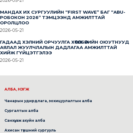
2026-05-21
МАНДАХ ИХ СУРГУУЛИЙН “FIRST WAVE” БАГ “ABU-
РОБОКОН 2026” ТЭМЦЭЭНД АМЖИЛТТАЙ
ОРОЛЦЛОО
2026-05-21
ГАДААД ХЭЛНИЙ ОРЧУУЛГА ХӨТӨЛБӨРИЙН ОЮУТНУУД
АЯЛАЛ ЖУУЛЧЛАЛЫН ДАДЛАГАА АМЖИЛТТАЙ
ХИЙЖ ГҮЙЦЭТГЭЛЭЭ
2026-05-21
АЛБА, НЭГЖ
Чанарын удирдлага, зохицуулалтын алба
Сургалтын алба
Санхүү, аж ахуйн алба
Ахисан түвшний сургууль