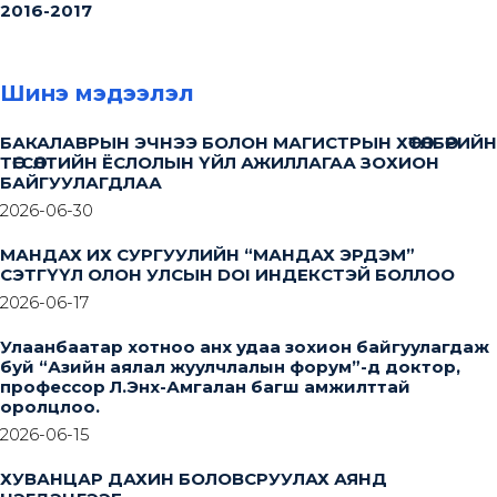
2016-2017
Шинэ мэдээлэл
БАКАЛАВРЫН ЭЧНЭЭ БОЛОН МАГИСТРЫН ХӨТӨЛБӨРИЙН
ТӨГСӨЛТИЙН ЁСЛОЛЫН ҮЙЛ АЖИЛЛАГАА ЗОХИОН
БАЙГУУЛАГДЛАА
2026-06-30
МАНДАХ ИХ СУРГУУЛИЙН “МАНДАХ ЭРДЭМ”
СЭТГҮҮЛ ОЛОН УЛСЫН DOI ИНДЕКСТЭЙ БОЛЛОО
2026-06-17
Улаанбаатар хотноо анх удаа зохион байгуулагдаж
буй “Азийн аялал жуулчлалын форум”-д доктор,
профессор Л.Энх-Амгалан багш амжилттай
оролцлоо.
2026-06-15
ХУВАНЦАР ДАХИН БОЛОВСРУУЛАХ АЯНД