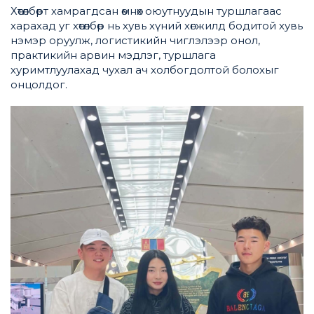
Хөтөлбөрт хамрагдсан өмнөх оюутнуудын туршлагаас
харахад уг хөтөлбөр нь хувь хүний хөгжилд бодитой хувь
нэмэр оруулж, логистикийн чиглэлээр онол,
практикийн арвин мэдлэг, туршлага
хуримтлуулахад чухал ач холбогдолтой болохыг
онцолдог.