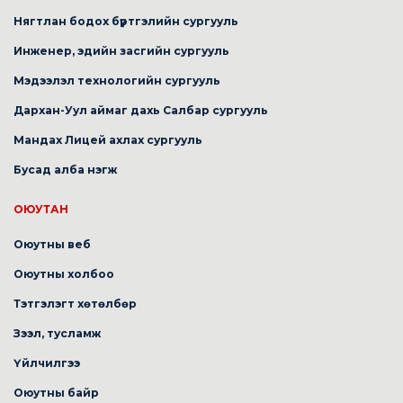
Нягтлан бодох бүртгэлийн сургууль
Инженер, эдийн засгийн сургууль
Мэдээлэл технологийн сургууль
Дархан-Уул аймаг дахь Салбар сургууль
Мандах Лицей ахлах сургууль
Бусад алба нэгж
ОЮУТАН
Оюутны веб
Оюутны холбоо
Тэтгэлэгт хөтөлбөр
Зээл, тусламж
Үйлчилгээ
Оюутны байр