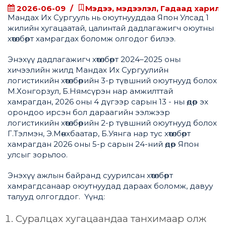
2026-06-09
Мэдээ, мэдээлэл, Гадаад харилц
Мандах Их Сургууль нь оюутнууддаа Япон Улсад 1
жилийн хугацаатай, цалинтай дадлагажигч оюутны
хөтөлбөрт хамрагдах боломж олгодог билээ.
Энэхүү дадлагажигч хөтөлбөрт 2024–2025 оны
хичээлийн жилд Мандах Их Сургуулийн
логистикийн хөтөлбөрийн 3-р түвшний оюутнууд болох
М.Хонгорзул, Б.Нямсүрэн нар амжилттай
хамрагдан, 2026 оны 4 дүгээр сарын 13 - ны өдөр эх
орондоо ирсэн бол дараагийн ээлжээр
логистикийн хөтөлбөрийн 2-р түвшний оюутнууд болох
Г.Тэлмэн, Э.Мөнхбаатар, Б.Уянга нар тус хөтөлбөрт
хамрагдан 2026 оны 5-р сарын 24-ний өдөр Япон
улсыг зорьлоо.
Энэхүү ажлын байранд суурилсан хөтөлбөрт
хамрагдсанаар оюутнуудад дараах боломж, давуу
талууд олгогддог. Үүнд:
Суралцах хугацаандаа танхимаар олж