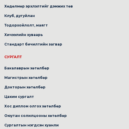
Хөдөлмөр эрхлэлтийг дэмжих төв
Клуб, дугуйлан
Тодорхойлолт, маягт
Хичээлийн хуваарь
Стандарт бичилтийн загвар
СУРГАЛТ
Бакалаврын хөтөлбөр
Магистрын хөтөлбөр
Докторын хөтөлбөр
Цахим сургалт
Хос диплом олгох хөтөлбөр
Оюутан солилцооны хөтөлбөр
Сургалтын нэгдсэн хуанли