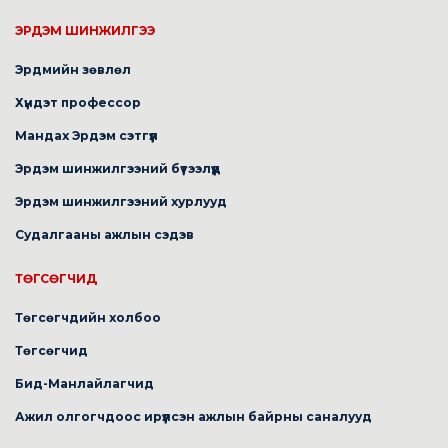
ЭРДЭМ ШИНЖИЛГЭЭ
Эрдмийн зөвлөл
Хүндэт профессор
Мандах Эрдэм сэтгүүл
Эрдэм шинжилгээний бүтээлүүд
Эрдэм шинжилгээний хурлууд
Судалгааны ажлын сэдэв
ТӨГСӨГЧИД
Төгсөгчдийн холбоо
Төгсөгчид
Бид-Манлайлагчид
Ажил олгогчдоос ирүүлсэн ажлын байрны саналууд