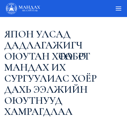
ЯПОН УЛСАД
ДАДЛАГАЖИГЧ
ОЮУТАН ХӨТӨЛБӨРТ
МАНДАХ ИХ
СУРГУУЛИАС ХОЁР
ДАХЬ ЭЭЛЖИЙН
ОЮУТНУУД
ХАМРАГДЛАА