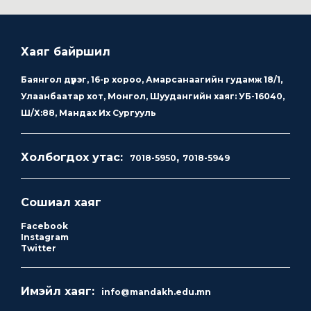
Хаяг байршил
Баянгол дүүрэг, 16-р хороо, Амарсанаагийн гудамж 18/1,
Улаанбаатар хот, Монгол, Шуудангийн хаяг: УБ-16040,
Ш/Х:88, Мандах Их Сургууль
Холбогдох утас:
,
7018-5950
7018-5949
Сошиал хаяг
Facebook
Instagram
Twitter
Имэйл хаяг:
info@mandakh.edu.mn