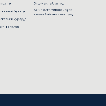
сэтгүүл
Бид-Манлайлагчид
Ажил олгогчдоос ирүүлсэн
ээний бүтээлүүд
ажлын байрны саналууд
лгээний хурлууд
ажлын сэдэв