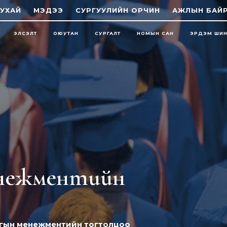
УХАЙ
МЭДЭЭ
СУРГУУЛИЙН ОРЧИН
АЖЛЫН БАЙ
ЭЛСЭЛТ
ОЮУТАН
СУРГАЛТ
НОМЫН САН
ЭРДЭМ ШИ
енежментийн
гын менежментийн тогтолцоо