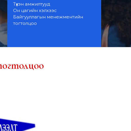
Түүхэн амжилтууд
Он цагийн хэлхээс
Байгууллагын менежментийн
тогтолцоо
тогтолцоо