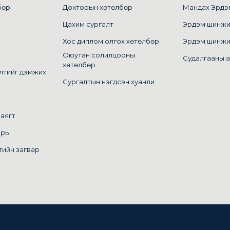
бөр
Докторын хөтөлбөр
Мандах Эрдэм 
Цахим сургалт
Эрдэм шинжилг
Хос диплом олгох хөтөлбөр
Эрдэм шинжи
Оюутан солилцооны
Судалгааны 
хөтөлбөр
лтийг дэмжих
Сургалтын нэгдсэн хуанли
маягт
арь
тийн загвар