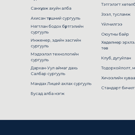
Тэтгэлэгт хөтөл
Санхүү, аж ахуйн алба
Зээл, тусламж
Ахисан түвшний сургууль
Үйлчилгээ
Нягтлан бодох бүртгэлийн
сургууль
Оюутны байр
Инженер, эдийн засгийн
Хөдөлмөр эрхлэ
сургууль
төв
Мэдээлэл технологийн
Клуб, дугуйлан
сургууль
Дархан-Уул аймаг дахь
Тодорхойлолт, 
Салбар сургууль
Хичээлийн хува
Мандах Лицей ахлах сургууль
Стандарт бичил
Бусад алба нэгж