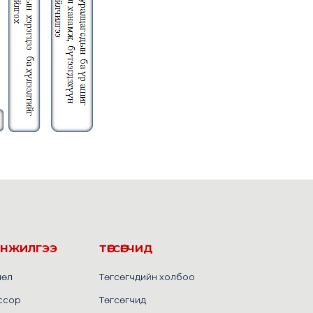
ИНЖИЛГЭЭ
ТӨГСӨГЧИД
лөл
Төгсөгчдийн холбоо
ссор
Төгсөгчид