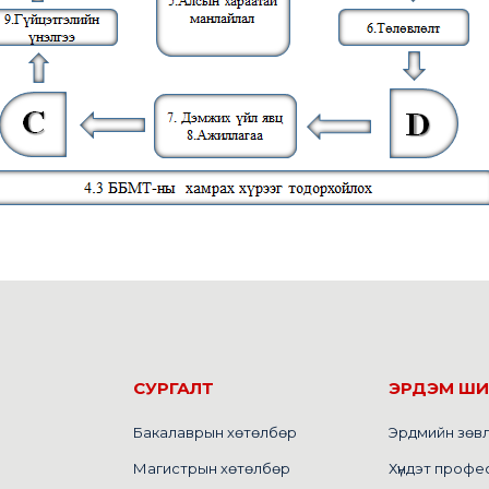
СУРГАЛТ
ЭРДЭМ Ш
Бакалаврын хөтөлбөр
Эрдмийн зөв
Магистрын хөтөлбөр
Хүндэт профе