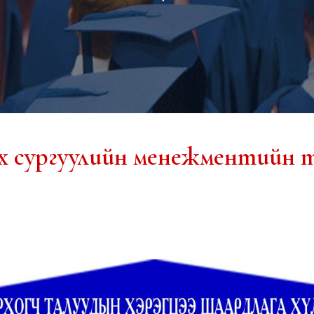
х сургуулийн менежментийн 