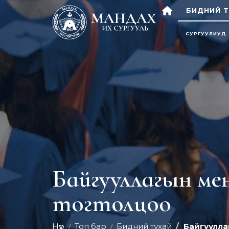
БИДНИЙ Т
СУРГУУЛИУД
Байгууллагын м
тогтолцоо
Нүүр
Топ бар
Бидний тухай
Байгуулла