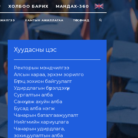
Р
ХОЛБОО БАРИХ
МАНДАХ-360
НЖИЛГЭЭ
ХАМТЫН АЖИЛЛАГАА
ТӨГСӨГЧИД
Хуудасны цэс
Ректорын мэндчилгээ
Алсын хараа, эрхэм зорилго
Бүтэц зохион байгуулалт
Удирдлагын бүрэлдэхүүн
Сургалтын алба
Санхүү, аж ахуйн алба
Бусад алба нэгж
Чанарын баталгаажуулалт
Нийгмийн хариуцлага
Чанарын удирдлага,
зохицуулалтын алба