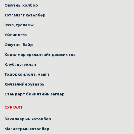
Оюутны холбоо
Тэтгэлэгт хөтөлбөр
Зээл, тусламж
Үйлчилгээ
Оюутны байр
Хөдөлмөр эрхлэлтийг дэмжих төв
Клуб, дугуйлан
Тодорхойлолт, маягт
Хичээлийн хуваарь
Стандарт бичилтийн загвар
СУРГАЛТ
Бакалаврын хөтөлбөр
Магистрын хөтөлбөр