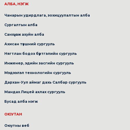
АЛБА, НЭГЖ
Чанарын удирдлага, зохицуулалтын алба
Сургалтын алба
Санхүү, аж ахуйн алба
Ахисан түвшний сургууль
Нягтлан бодох бүртгэлийн сургууль
Инженер, эдийн засгийн сургууль
Мэдээлэл технологийн сургууль
Дархан-Уул аймаг дахь Салбар сургууль
Мандах Лицей ахлах сургууль
Бусад алба нэгж
ОЮУТАН
Оюутны веб