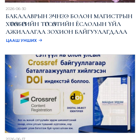
2026-06-30
БАКАЛАВРЫН ЭЧНЭЭ БОЛОН МАГИСТРЫН
ХӨТӨЛБӨРИЙН ТӨГСӨЛТИЙН ЁСЛОЛЫН ҮЙЛ
АЖИЛЛАГАА ЗОХИОН БАЙГУУЛАГДЛАА
ЦААШ УНШИХ
2026-06-17