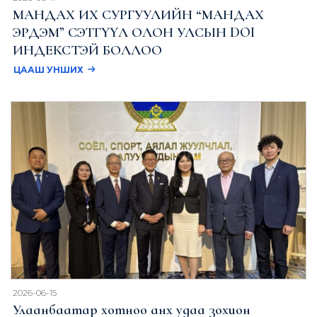
МАНДАХ ИХ СУРГУУЛИЙН “МАНДАХ
ЭРДЭМ” СЭТГҮҮЛ ОЛОН УЛСЫН DOI
ИНДЕКСТЭЙ БОЛЛОО
ЦААШ УНШИХ
2026-06-15
Улаанбаатар хотноо анх удаа зохион