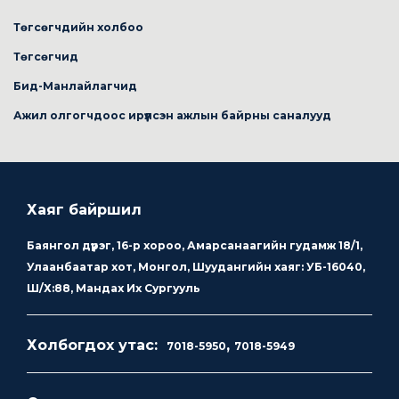
Төгсөгчдийн холбоо
Төгсөгчид
Бид-Манлайлагчид
Ажил олгогчдоос ирүүлсэн ажлын байрны саналууд
Хаяг байршил
Баянгол дүүрэг, 16-р хороо, Амарсанаагийн гудамж 18/1,
Улаанбаатар хот, Монгол, Шуудангийн хаяг: УБ-16040,
Ш/Х:88, Мандах Их Сургууль
Холбогдох утас:
,
7018-5950
7018-5949