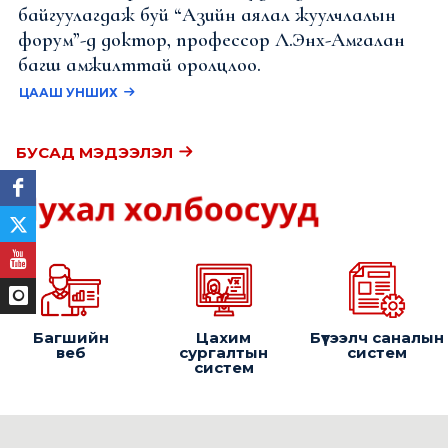
байгуулагдаж буй “Азийн аялал жуулчлалын
форум”-д доктор, профессор Л.Энх-Амгалан
багш амжилттай оролцлоо.
ЦААШ УНШИХ
БУСАД МЭДЭЭЛЭЛ
Багшийн
Цахим
Бүтээлч саналын
веб
сургалтын
систем
систем