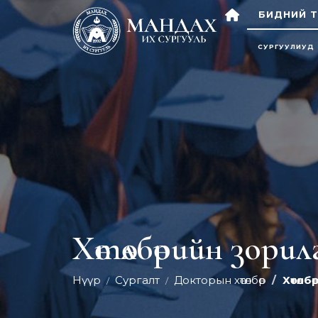
БИДНИЙ Т
СУРГУУЛИУД
Хөтөлбөрийн зори
Нүүр
Сургалт
Докторын хөтөлбөр
Хөтөл