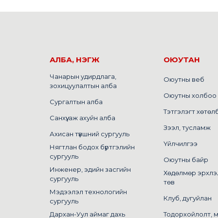
АЛБА, НЭГЖ
ОЮУТАН
Чанарын удирдлага,
Оюутны веб
зохицуулалтын алба
Оюутны холбоо
Сургалтын алба
Тэтгэлэгт хөтөл
Санхүү, аж ахуйн алба
Зээл, тусламж
Ахисан түвшний сургууль
Үйлчилгээ
Нягтлан бодох бүртгэлийн
сургууль
Оюутны байр
Инженер, эдийн засгийн
Хөдөлмөр эрхлэ
сургууль
төв
Мэдээлэл технологийн
Клуб, дугуйлан
сургууль
Дархан-Уул аймаг дахь
Тодорхойлолт, 