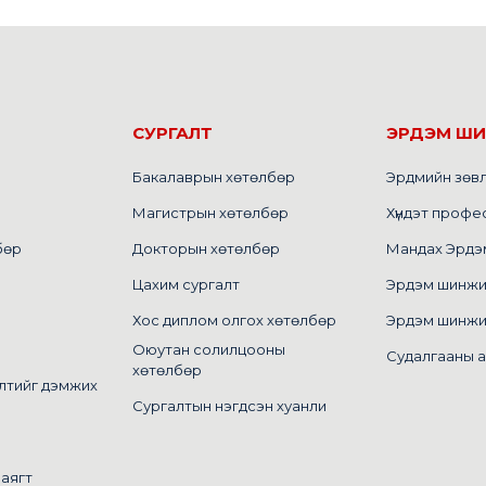
СУРГАЛТ
ЭРДЭМ Ш
Бакалаврын хөтөлбөр
Эрдмийн зөв
Магистрын хөтөлбөр
Хүндэт профе
бөр
Докторын хөтөлбөр
Мандах Эрдэм 
Цахим сургалт
Эрдэм шинжилг
Хос диплом олгох хөтөлбөр
Эрдэм шинжи
Оюутан солилцооны
Судалгааны 
хөтөлбөр
лтийг дэмжих
Сургалтын нэгдсэн хуанли
маягт