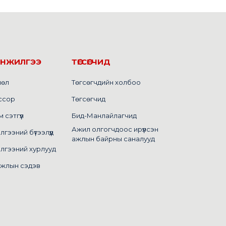
ИНЖИЛГЭЭ
ТӨГСӨГЧИД
лөл
Төгсөгчдийн холбоо
ссор
Төгсөгчид
сэтгүүл
Бид-Манлайлагчид
Ажил олгогчдоос ирүүлсэн
ээний бүтээлүүд
ажлын байрны саналууд
лгээний хурлууд
ажлын сэдэв