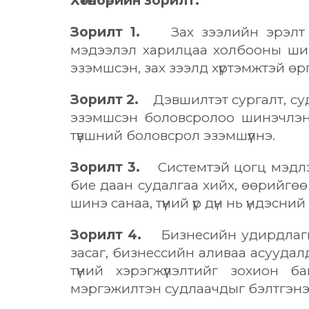
Хөтөлбөрийн зорилт:
Зорилт 1.
Зах зээлийн эрэлт хэр
мэдээлэл харилцаа холбооны шин
эзэмшсэн, зах зээлд хүртэмжтэй өр
Зорилт 2.
Дэвшилтэт сургалт, су
эзэмшсэн боловсролоо шинэчлэн д
түвшний боловсрол эзэмшүүлнэ.
Зорилт 3.
Системтэй цогц мэдлэг
бие даан судалгаа хийх, өөрийгөө
шинэ санаа, түүний үр дүн нь үндэс
Зорилт 4.
Бизнесийн удирдлагын 
засаг, бизнессийн аливаа асуудалд
түүний хэрэгжүүлэлтийг зохион
мэргэжилтэн судлаачдыг бэлтгэнэ