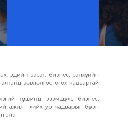
х, эдийн засаг, бизнес, санхүүгийн
галтанд зөвлөлгөө өгөх чадвартай
гий түвшинд эзэмшүүлж, бизнес,
ний ажил хийх ур чадварыг бүрэн
тгэнэ.