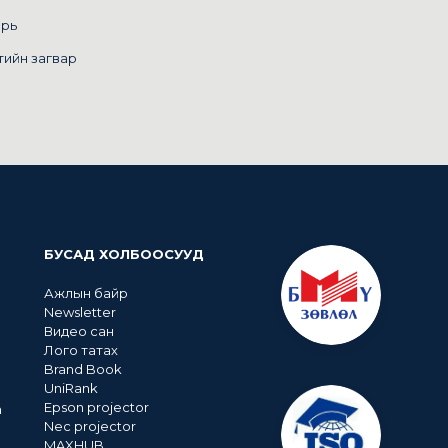
арь
тийн загвар
БУСАД ХОЛБООСУУД
Ажлын байр
Newsletter
Видео сан
Лого татах
Brand Book
UniRank
Epson projector
n
Nec projector
MAXHUB