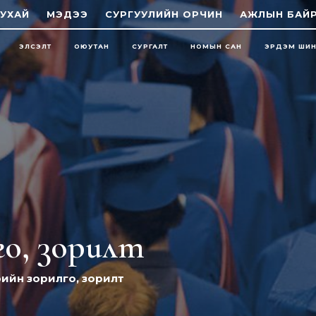
УХАЙ
МЭДЭЭ
СУРГУУЛИЙН ОРЧИН
АЖЛЫН БАЙ
ЭЛСЭЛТ
ОЮУТАН
СУРГАЛТ
НОМЫН САН
ЭРДЭМ ШИ
лго, зорилт
бөрийн зорилго, зорилт