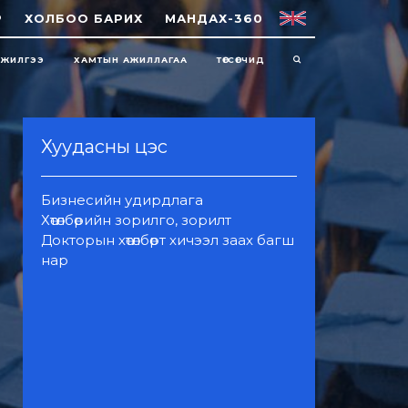
Р
ХОЛБОО БАРИХ
МАНДАХ-360
НЖИЛГЭЭ
ХАМТЫН АЖИЛЛАГАА
ТӨГСӨГЧИД
Хуудасны цэс
Бизнесийн удирдлага
Хөтөлбөрийн зорилго, зорилт
Докторын хөтөлбөрт хичээл заах багш
нар