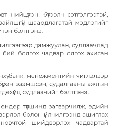
ийцүүлэн, бүтээлч сэтгэлгээтэй,
зайлшгүй шаардлагатай мэдлэгийг
мтэн бэлтгэнэ.
чилгээгээр дамжуулан, судлаачдад
л бий болгох чадвар олгох ахисан
нхүү банк, менежментийн чиглэлээр
 бүрэн эзэмшсэн, судалгааны ажлын
өгдөхүйц судлаачийг бэлтгэнэ.
 өндөр түвшинд загварчилж, эдийн
лдвэрлэл болон үйлчилгээнд ашиглах
 оновчтой шийдвэрлэх чадвартай