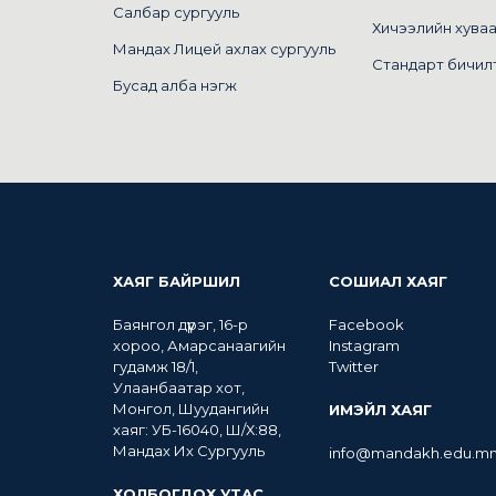
Салбар сургууль
Хичээлийн хува
Мандах Лицей ахлах сургууль
Стандарт бичил
Бусад алба нэгж
ХАЯГ БАЙРШИЛ
СОШИАЛ ХАЯГ
Баянгол дүүрэг, 16-р
Facebook
хороо, Амарсанаагийн
Instagram
гудамж 18/1,
Twitter
Улаанбаатар хот,
Монгол, Шуудангийн
ИМЭЙЛ ХАЯГ
хаяг: УБ-16040, Ш/Х:88,
Мандах Их Сургууль
info@mandakh.edu.m
ХОЛБОГДОХ УТАС