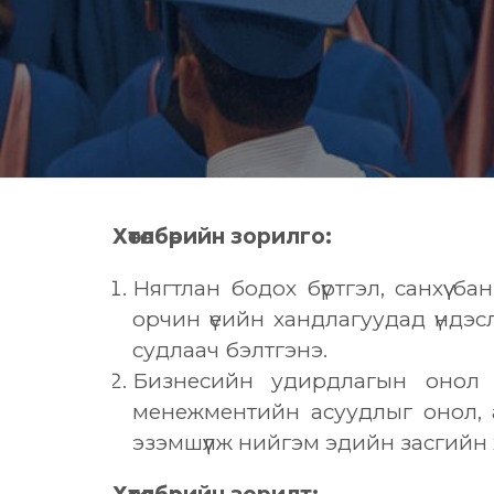
Хөтөлбөрийн зорилго:
Нягтлан бодох бүртгэл, санхүү б
орчин үеийн хандлагуудад үндэ
судлаач бэлтгэнэ.
Бизнесийн удирдлагын онол а
менежментийн асуудлыг онол, 
эзэмшүүлж нийгэм эдийн засгийн