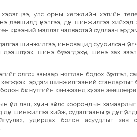
эгцээ, улс орны хөгжлийн хэтийн төлөвт н
э дэвшилд үнэлгээ, дүн шинжилгээ хийхэд 
гөн хүрээний мэдлэг чадвартай судлаач эрдэ
далгаа шинжилгээ, инновацид суурилсан үйл
ээшлүүлэх, шинэ бүтээгдэхүүн, шинэ зах зээ
ийг олгох замаар нягтлан бодох бүртгэл, са
 хөгжүүлэх, эрдэм шинжилгээний стандартыг
ний болон бүс нутгийн хэмжээнд хүлээн зөвшөөр
үйл явц, хүчин зүйлс хоорондын хамаарлыг
 дүн шинжилгээ хийж, судалгааны үр дүнг үй
 байгуулах, удирдах болон асуудлыг зөв
.