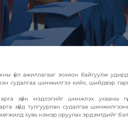
анкны үйл ажиллагааг зохион байгуулж удирда
слэн судалгаа шинжилгээ хийх, шийдвэр гар
рга зүйн мэдлэгийг шинжлэх ухааны гүнз
арга зүйд тулгуурлан судалгаа шинжилгээ
 хөгжилд хувь нэмэр оруулах эрдэмтдийг бэл