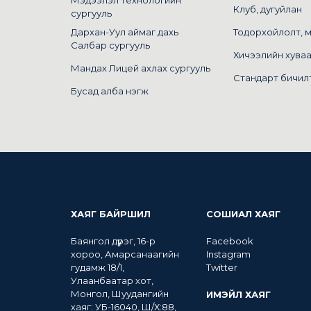
Мэдээлэл технологийн
Клуб, дугуйлан
сургууль
Дархан-Уул аймаг дахь
Тодорхойлолт, 
Салбар сургууль
Хичээлийн хува
Мандах Лицей ахлах сургууль
Стандарт бичил
Бусад алба нэгж
ХАЯГ БАЙРШИЛ
СОШИАЛ ХАЯГ
Баянгол дүүрэг, 16-р
Facebook
хороо, Амарсанаагийн
Instagram
гудамж 18/1,
Twitter
Улаанбаатар хот,
Монгол, Шуудангийн
ИМЭЙЛ ХАЯГ
хаяг: УБ-16040, Ш/Х:88,