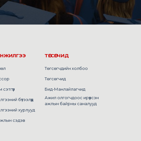
ИНЖИЛГЭЭ
ТӨГСӨГЧИД
лөл
Төгсөгчдийн холбоо
ссор
Төгсөгчид
сэтгүүл
Бид-Манлайлагчид
Ажил олгогчдоос ирүүлсэн
ээний бүтээлүүд
ажлын байрны саналууд
лгээний хурлууд
ажлын сэдэв