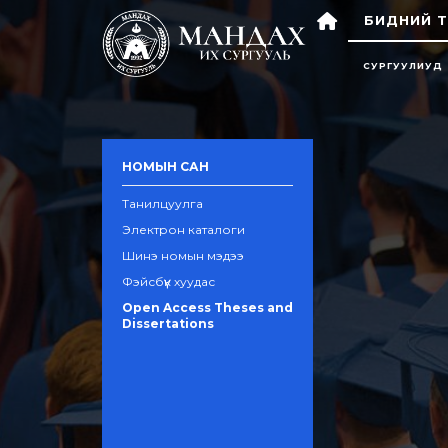
БИДНИЙ Т
СУРГУУЛИУД
НОМЫН САН
Танилцуулга
Электрон каталоги
Шинэ номын мэдээ
Фэйсбүүк хуудас
Open Access Theses and
Dissertations