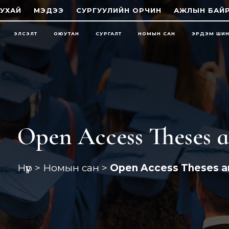
УХАЙ
МЭДЭЭ
СУРГУУЛИЙН ОРЧИН
АЖЛЫН БАЙ
ЭЛСЭЛТ
ОЮУТАН
СУРГАЛТ
НОМЫН САН
ЭРДЭМ ШИ
Open Access Theses a
Нүүр
>
Номын сан
>
Open Access Theses an