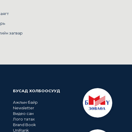
маягт
арь
тийн загвар
БУСАД ХОЛБООСУУД
Ажлын байр
Newsletter
Видео сан
Лого татах
Brand Book
UniRank