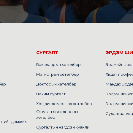
СУРГАЛТ
ЭРДЭМ Ш
Бакалаврын хөтөлбөр
Эрдмийн зөв
Магистрын хөтөлбөр
Хүндэт профе
бөр
Докторын хөтөлбөр
Мандах Эрдэм 
Цахим сургалт
Эрдэм шинжилг
Хос диплом олгох хөтөлбөр
Эрдэм шинжи
Оюутан солилцооны
Судалгааны 
хөтөлбөр
лтийг дэмжих
Сургалтын нэгдсэн хуанли