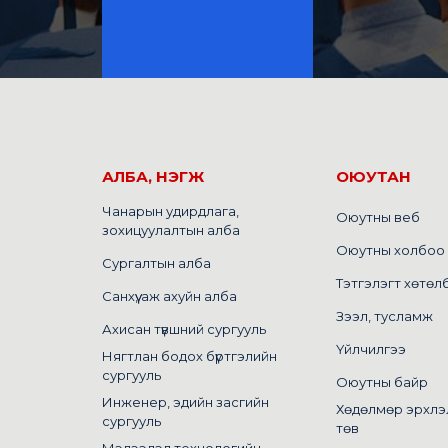
АЛБА, НЭГЖ
ОЮУТАН
Чанарын удирдлага,
Оюутны веб
зохицуулалтын алба
Оюутны холбоо
Сургалтын алба
Тэтгэлэгт хөтөл
Санхүү, аж ахуйн алба
Зээл, тусламж
Ахисан түвшний сургууль
Үйлчилгээ
Нягтлан бодох бүртгэлийн
сургууль
Оюутны байр
Инженер, эдийн засгийн
Хөдөлмөр эрхлэ
сургууль
төв